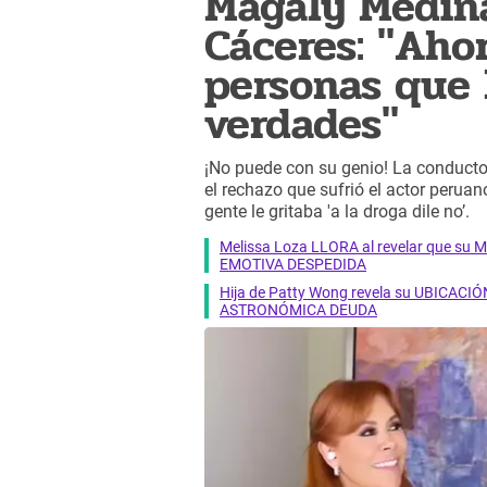
Magaly Medina
Cáceres: "Aho
personas que 
verdades"
¡No puede con su genio! La conduct
el rechazo que sufrió el actor perua
gente le gritaba 'a la droga dile no’.
Melissa Loza LLORA al revelar que su M
EMOTIVA DESPEDIDA
Hija de Patty Wong revela su UBICACIÓN
ASTRONÓMICA DEUDA