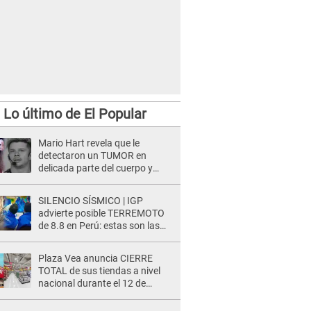
Lo último de El Popular
Mario Hart revela que le
detectaron un TUMOR en
delicada parte del cuerpo y
expone diagnóstico: "Dolores
muy fuertes..."
SILENCIO SÍSMICO | IGP
advierte posible TERREMOTO
de 8.8 en Perú: estas son las
zonas más expuestas
Plaza Vea anuncia CIERRE
TOTAL de sus tiendas a nivel
nacional durante el 12 de
agosto por este MOTIVO