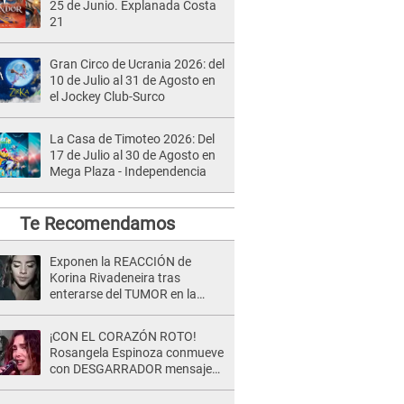
25 de Junio. Explanada Costa
21
Gran Circo de Ucrania 2026: del
10 de Julio al 31 de Agosto en
el Jockey Club-Surco
La Casa de Timoteo 2026: Del
17 de Julio al 30 de Agosto en
Mega Plaza - Independencia
Te Recomendamos
Exponen la REACCIÓN de
Korina Rivadeneira tras
enterarse del TUMOR en la
cabeza de Mario Hart: "Ella
estaba muy..."
¡CON EL CORAZÓN ROTO!
Rosangela Espinoza conmueve
con DESGARRADOR mensaje
tras terrible pérdida: "Descansa
en paz..."