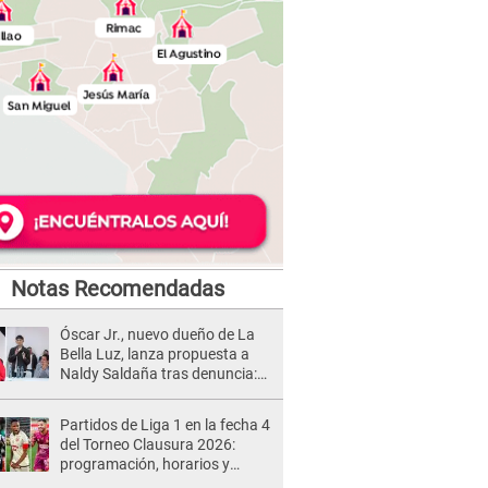
Notas Recomendadas
Óscar Jr., nuevo dueño de La
Bella Luz, lanza propuesta a
Naldy Saldaña tras denuncia:
“Va a haber otro tipo de ley”
Partidos de Liga 1 en la fecha 4
del Torneo Clausura 2026:
programación, horarios y
dónde ver