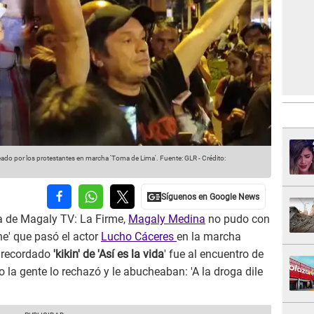
ado por los protestantes en marcha 'Toma de Lima'.
Fuente: GLR
-
Crédito:
a de Magaly TV: La Firme,
Magaly Medina
no pudo con
he' que pasó el actor
Lucho Cáceres
en la marcha
l recordado
'kikin' de 'Así es la vida
' fue al encuentro de
o la gente lo rechazó y le abucheaban: 'A la droga dile