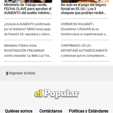
Ministerio de Trabajo revela
No solo es el pago del Seguro
FECHA CLAVE para aprobar el
Social en EE.UU.: Los 3
AUMENTO del sueldo mínimo:
cheques que podrían recibir
"Tenemos que activar..."
millones de personas en
agosto
¿Incluirá el AUMENTO confirmado
HORROR EN WALMART |
por el Gobierno? MIDIS inicia pago
Encuentran CÁDAVER de un
de Pensión 65: requisitos y cómo
hombre cerca al supermercado y
obtener el beneficio economico
esto reveló la autopsia que le
realizaron
Ministerio Público inicia
CONFIRMADO | EE.UU.
INVESTIGACIÓN PRELIMINAR
DEPORTARÁ AUTOMÁTICAMENTE
contra orquesta "La Bella Luz" tras
a personas que no completaron
DENUNCIA de Naldy Saldaña
este formulario clave
Regresar al inicio
Quiénes somos
Contáctanos
Políticas y Estándares