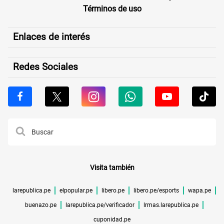
Términos de uso
Enlaces de interés
Redes Sociales
Visita también
larepublica.pe
elpopular.pe
libero.pe
libero.pe/esports
wapa.pe
buenazo.pe
larepublica.pe/verificador
lrmas.larepublica.pe
cuponidad.pe