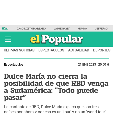
HOY:
CASO LIZETH MARZANO
JAIME BAYLY
MUNDO
JEFFERSON F
ÚLTIMAS NOTICIAS
ESPECTÁCULOS
ACTUALIDAD
DEPORTES
Espectáculos
21 ENE 2023 | 20:50 H
Dulce María no cierra la
posibilidad de que RBD venga
a Sudamérica: "Todo puede
pasar”
La cantante de RBD, Dulce María explicó que son tres
países por ahora y por eso es un 'tour' y no un 'world tour'.