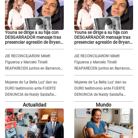
Youna se dirige a su hija con
Youna se dirige a su hija con
DESGARRADOR mensaje tras
DESGARRADOR mensaje tras
presenciar agresión de Bryan
presenciar agresión de Bryan
Torres a Samahara Lobatón:
Torres a Samahara Lobatón:
"Perdóname mi amor"
"Perdóname mi amor"
¡SE RECONCILIARON! Milett
¡SE RECONCILIARON! Milett
Figueroa y Marcelo Tinelli
Figueroa y Marcelo Tinelli
REAPARECEN juntos en Barranco
REAPARECEN juntos en Barranco
luego de estar SEPARADOS durante
luego de estar SEPARADOS durante
casi cuatro meses
casi cuatro meses
Mujeres de 'La Bella Luz' dan su
Mujeres de 'La Bella Luz' dan su
DURO testimonio ante FUERTE
DURO testimonio ante FUERTE
DENUNCIA de Naldy Saldaña
DENUNCIA de Naldy Saldaña
contra director: "Cualquier
contra director: "Cualquier
Actualidad
Mundo
acusación de apañamiento..."
acusación de apañamiento..."