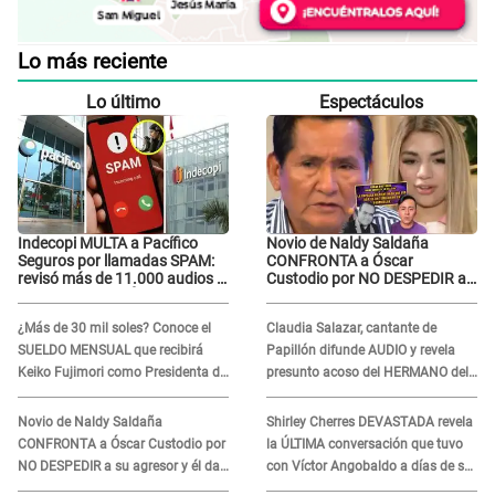
Lo más reciente
Lo último
Espectáculos
Indecopi MULTA a Pacífico
Novio de Naldy Saldaña
Seguros por llamadas SPAM:
CONFRONTA a Óscar
revisó más de 11.000 audios y
Custodio por NO DESPEDIR a
confirma SANCIÓN
su agresor y él da
INDIGNANTE respuesta:
¿Más de 30 mil soles? Conoce el
Claudia Salazar, cantante de
"Nadie me dice qué hacer"
SUELDO MENSUAL que recibirá
Papillón difunde AUDIO y revela
Keiko Fujimori como Presidenta de
presunto acoso del HERMANO del
la República
director musical de La Bella Luz:
"Me quedé asustada, en shock"
Novio de Naldy Saldaña
Shirley Cherres DEVASTADA revela
CONFRONTA a Óscar Custodio por
la ÚLTIMA conversación que tuvo
NO DESPEDIR a su agresor y él da
con Víctor Angobaldo a días de su
INDIGNANTE respuesta: "Nadie me
inesperada partida: "Hace dos