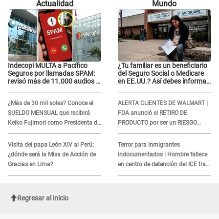
Actualidad
Mundo
dice qué hacer"
semanas"
Indecopi MULTA a Pacífico
¿Tu familiar es un beneficiario
Seguros por llamadas SPAM:
del Seguro Social o Medicare
revisó más de 11.000 audios y
en EE.UU.? Así debes informar
confirma SANCIÓN
sobre su muerte para EVITAR
COBROS
¿Más de 30 mil soles? Conoce el
ALERTA CLIENTES DE WALMART |
SUELDO MENSUAL que recibirá
FDA anunció el RETIRO DE
Keiko Fujimori como Presidenta de
PRODUCTO por ser un RIESGO
la República
MORTAL para consumidores: ¿Cuál
es?
Visita del papa León XIV al Perú:
Terror para inmigrantes
¿dónde será la Misa de Acción de
indocumentados | Hombre fallece
Gracias en Lima?
en centro de detención del ICE tras
sufrir una "emergencia médica"
Regresar al inicio