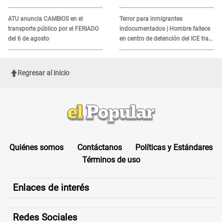
MORTAL para consumidores: ¿Cuál
es?
ATU anuncia CAMBIOS en el
Terror para inmigrantes
transporte público por el FERIADO
indocumentados | Hombre fallece
del 6 de agosto
en centro de detención del ICE tras
sufrir una "emergencia médica"
Regresar al inicio
Quiénes somos
Contáctanos
Políticas y Estándares
Términos de uso
Enlaces de interés
Redes Sociales