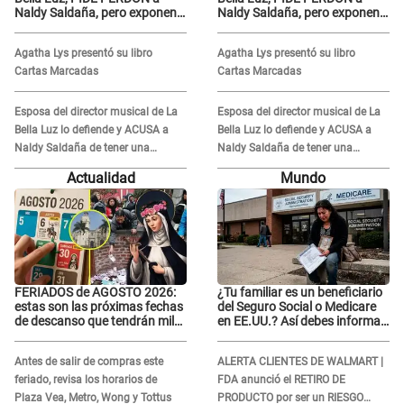
Naldy Saldaña, pero exponen
Naldy Saldaña, pero exponen
audio donde le reclama por
audio donde le reclama por
VIDEOS: "No hay necesidad de
VIDEOS: "No hay necesidad de
Agatha Lys presentó su libro
Agatha Lys presentó su libro
grabar"
grabar"
Cartas Marcadas
Cartas Marcadas
Esposa del director musical de La
Esposa del director musical de La
Bella Luz lo defiende y ACUSA a
Bella Luz lo defiende y ACUSA a
Naldy Saldaña de tener una
Naldy Saldaña de tener una
relación con él y otros integrantes
relación con él y otros integrantes
Actualidad
Mundo
FERIADOS de AGOSTO 2026:
¿Tu familiar es un beneficiario
estas son las próximas fechas
del Seguro Social o Medicare
de descanso que tendrán miles
en EE.UU.? Así debes informar
de peruanos
sobre su muerte para EVITAR
COBROS
Antes de salir de compras este
ALERTA CLIENTES DE WALMART |
feriado, revisa los horarios de
FDA anunció el RETIRO DE
Plaza Vea, Metro, Wong y Tottus
PRODUCTO por ser un RIESGO