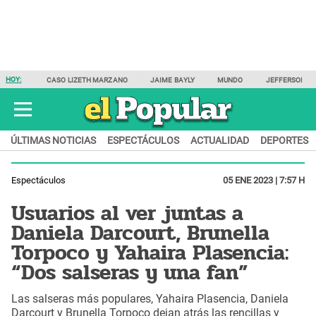
HOY:
CASO LIZETH MARZANO
JAIME BAYLY
MUNDO
JEFFERSON F
ÚLTIMAS NOTICIAS
ESPECTÁCULOS
ACTUALIDAD
DEPORTES
Espectáculos
05 ENE 2023 | 7:57 H
Usuarios al ver juntas a
Daniela Darcourt, Brunella
Torpoco y Yahaira Plasencia:
“Dos salseras y una fan”
Las salseras más populares, Yahaira Plasencia, Daniela
Darcourt y Brunella Torpoco dejan atrás las rencillas y