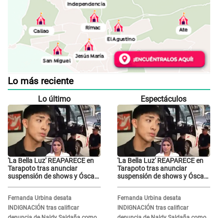
Lo más reciente
Lo último
Espectáculos
'La Bella Luz' REAPARECE en
'La Bella Luz' REAPARECE en
Tarapoto tras anunciar
Tarapoto tras anunciar
suspensión de shows y Óscar
suspensión de shows y Óscar
Junior se JUSTIFICA: "Por un
Junior se JUSTIFICA: "Por un
error no vamos a pagar todos"
error no vamos a pagar todos"
Fernanda Urbina desata
Fernanda Urbina desata
INDIGNACIÓN tras calificar
INDIGNACIÓN tras calificar
denuncia de Naldy Saldaña como
denuncia de Naldy Saldaña como