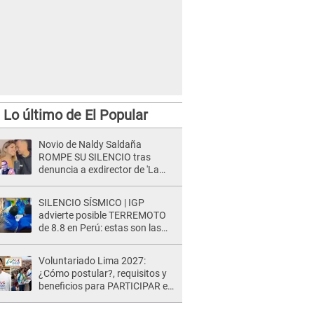
Lo último de El Popular
Novio de Naldy Saldaña
ROMPE SU SILENCIO tras
denuncia a exdirector de 'La
Bella Luz': "Me basta con que
ella esté bien"
SILENCIO SÍSMICO | IGP
advierte posible TERREMOTO
de 8.8 en Perú: estas son las
zonas más expuestas
Voluntariado Lima 2027:
¿Cómo postular?, requisitos y
beneficios para PARTICIPAR en
los Juegos Panamericanos