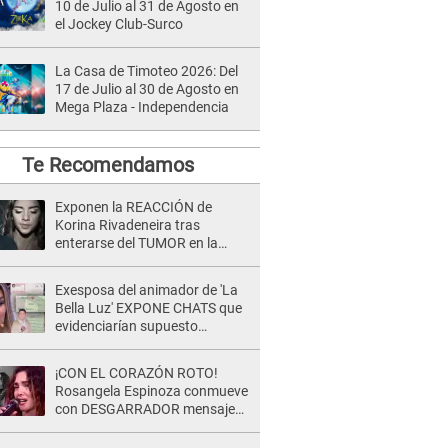
10 de Julio al 31 de Agosto en
el Jockey Club-Surco
La Casa de Timoteo 2026: Del
17 de Julio al 30 de Agosto en
Mega Plaza - Independencia
Te Recomendamos
Exponen la REACCIÓN de
Korina Rivadeneira tras
enterarse del TUMOR en la
cabeza de Mario Hart: "Ella
estaba muy..."
Exesposa del animador de 'La
Bella Luz' EXPONE CHATS que
evidenciarían supuesto
romance clandestino con Naldy
Saldaña, pese a tener pareja
¡CON EL CORAZÓN ROTO!
Rosangela Espinoza conmueve
con DESGARRADOR mensaje
tras terrible pérdida: "Descansa
en paz..."