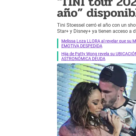
“TINI tour 202
año” disponib
Tini Stoessel cerró el año con un sho
Star+ y Disney+ ya tienen acceso a d
Melissa Loza LLORA al revelar que su M
EMOTIVA DESPEDIDA
Hija de Patty Wong revela su UBICACIÓN
ASTRONÓMICA DEUDA