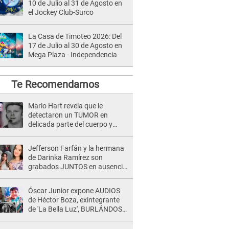
10 de Julio al 31 de Agosto en
el Jockey Club-Surco
La Casa de Timoteo 2026: Del
17 de Julio al 30 de Agosto en
Mega Plaza - Independencia
Te Recomendamos
Mario Hart revela que le
detectaron un TUMOR en
delicada parte del cuerpo y
expone diagnóstico: "Dolores
muy fuertes..."
Jefferson Farfán y la hermana
de Darinka Ramírez son
grabados JUNTOS en ausencia
de Xiomy Kanashiro: "Siempre
va acompañada..."
Óscar Junior expone AUDIOS
de Héctor Boza, exintegrante
de 'La Bella Luz', BURLÁNDOSE
de Anely Dávila tras acusarlo
de maltrato: "Grábame..."