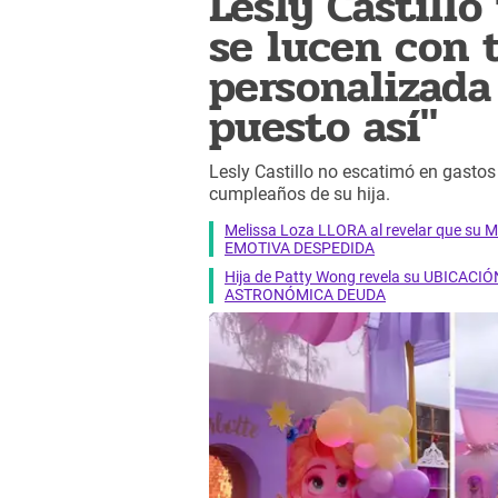
Lesly Castill
se lucen con 
personalizada 
puesto así"
Lesly Castillo no escatimó en gastos 
cumpleaños de su hija.
Melissa Loza LLORA al revelar que su M
EMOTIVA DESPEDIDA
Hija de Patty Wong revela su UBICACIÓN
ASTRONÓMICA DEUDA