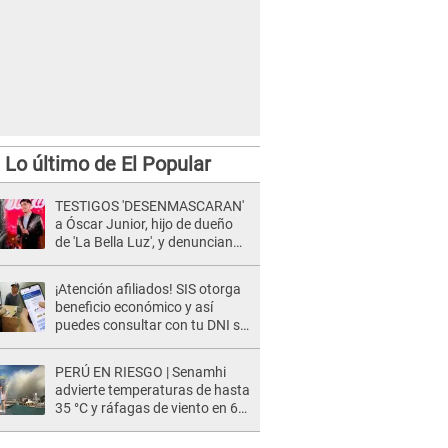
Lo último de El Popular
TESTIGOS 'DESENMASCARAN'
a Óscar Junior, hijo de dueño
de 'La Bella Luz', y denuncian
maltratos en la orquesta: "Los
humilla..."
¡Atención afiliados! SIS otorga
beneficio económico y así
puedes consultar con tu DNI si
te corresponde
PERÚ EN RIESGO | Senamhi
advierte temperaturas de hasta
35 °C y ráfagas de viento en 6
regiones del país