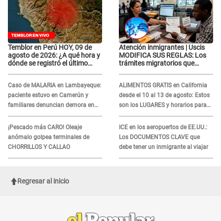
Temblor en Perú HOY, 09 de
Atención inmigrantes | Uscis
agosto de 2026: ¿A qué hora y
MODIFICA SUS REGLAS: Los
dónde se registró el último
trámites migratorios que
sismo, según IGP?
podrían necesitar tu prueba de
ADN
Caso de MALARIA en Lambayeque:
ALIMENTOS GRATIS en California
paciente estuvo en Camerún y
desde el 10 al 13 de agosto: Estos
familiares denuncian demora en
son los LUGARES y horarios para
tratamiento
recibir la ayuda
¡Pescado más CARO! Oleaje
ICE en los aeropuertos de EE.UU.:
anómalo golpea terminales de
Los DOCUMENTOS CLAVE que
CHORRILLOS Y CALLAO
debe tener un inmigrante al viajar
Regresar al inicio