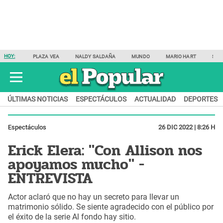
HOY:
PLAZA VEA
NALDY SALDAÑA
MUNDO
MARIO HART
SAM
ÚLTIMAS NOTICIAS
ESPECTÁCULOS
ACTUALIDAD
DEPORTES
Espectáculos
26 DIC 2022 | 8:26 H
Erick Elera: "Con Allison nos
apoyamos mucho" -
ENTREVISTA
Actor aclaró que no hay un secreto para llevar un
matrimonio sólido. Se siente agradecido con el público por
el éxito de la serie Al fondo hay sitio.