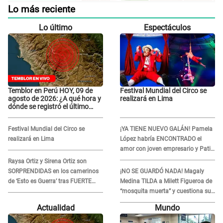
Lo más reciente
Lo último
Espectáculos
Temblor en Perú HOY, 09 de
Festival Mundial del Circo se
agosto de 2026: ¿A qué hora y
realizará en Lima
dónde se registró el último
sismo, según IGP?
Festival Mundial del Circo se
¡YA TIENE NUEVO GALÁN! Pamela
realizará en Lima
López habría ENCONTRADO el
amor con joven empresario y Pati
Lorena la ECHA en VIVO
Raysa Ortiz y Sirena Ortiz son
SORPRENDIDAS en los camerinos
¡NO SE GUARDÓ NADA! Magaly
de ‘Esto es Guerra’ tras FUERTE
Medina TILDA a Milett Figueroa de
ENFRENTAMIENTO con Gabriel
“mosquita muerta” y cuestiona su
Moisés: “Gracias”
RECONCILIACIÓN con Marcelo
Actualidad
Mundo
Tinelli en TV argentina