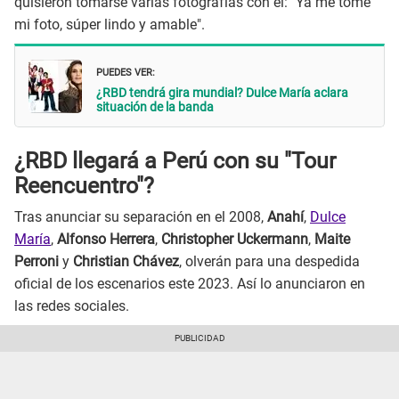
quisieron tomarse varias fotografías con él: "Ya me tomé
mi foto, súper lindo y amable".
PUEDES VER:
¿RBD tendrá gira mundial? Dulce María aclara
situación de la banda
¿RBD llegará a Perú con su "Tour
Reencuentro"?
Tras anunciar su separación en el 2008,
Anahí
,
Dulce
María
,
Alfonso Herrera
,
Christopher Uckermann
,
Maite
Perroni
y
Christian Chávez
, olverán para una despedida
oficial de los escenarios este 2023. Así lo anunciaron en
las redes sociales.