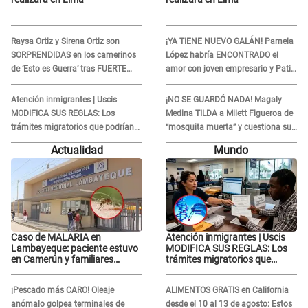
Raysa Ortiz y Sirena Ortiz son
¡YA TIENE NUEVO GALÁN! Pamela
SORPRENDIDAS en los camerinos
López habría ENCONTRADO el
de ‘Esto es Guerra’ tras FUERTE
amor con joven empresario y Pati
ENFRENTAMIENTO con Gabriel
Lorena la ECHA en VIVO
Moisés: “Gracias”
Atención inmigrantes | Uscis
¡NO SE GUARDÓ NADA! Magaly
MODIFICA SUS REGLAS: Los
Medina TILDA a Milett Figueroa de
trámites migratorios que podrían
“mosquita muerta” y cuestiona su
necesitar tu prueba de ADN
RECONCILIACIÓN con Marcelo
Actualidad
Mundo
Tinelli en TV argentina
Caso de MALARIA en
Atención inmigrantes | Uscis
Lambayeque: paciente estuvo
MODIFICA SUS REGLAS: Los
en Camerún y familiares
trámites migratorios que
denuncian demora en
podrían necesitar tu prueba de
tratamiento
ADN
¡Pescado más CARO! Oleaje
ALIMENTOS GRATIS en California
anómalo golpea terminales de
desde el 10 al 13 de agosto: Estos