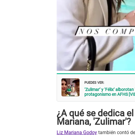
PUEDES VER:
‘Zulimar’ y ‘Félix’ alborot
protagonismo en AFHS [VI
¿A qué se dedica el
Mariana, 'Zulimar'?
Liz Mariana Godoy
también contó det