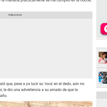
n la mañana prácticamente se me cumplió en la noche,
ló que, pese a ya lucir su 'roca' en el dedo, aún no
sí, le dio una advertencia a su amado de que la
 año.