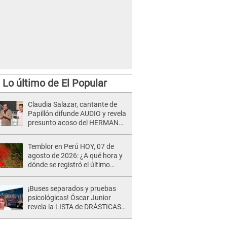
Lo último de El Popular
Claudia Salazar, cantante de
Papillón difunde AUDIO y revela
presunto acoso del HERMANO
del director musical de La Bella
Luz: "Me quedé asustada, en
Temblor en Perú HOY, 07 de
shock"
agosto de 2026: ¿A qué hora y
dónde se registró el último
sismo, según IGP?
¡Buses separados y pruebas
psicológicas! Óscar Junior
revela la LISTA de DRÁSTICAS
medidas para prevenir acoso
en 'La Bella Luz' tras caso