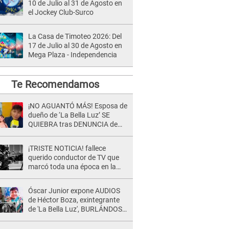
10 de Julio al 31 de Agosto en
el Jockey Club-Surco
La Casa de Timoteo 2026: Del
17 de Julio al 30 de Agosto en
Mega Plaza - Independencia
Te Recomendamos
¡NO AGUANTÓ MÁS! Esposa de
dueño de ‘La Bella Luz’ SE
QUIEBRA tras DENUNCIA de
Héctor Boza y ARREMETE
contra Claudia Salazar
¡TRISTE NOTICIA! fallece
querido conductor de TV que
marcó toda una época en la
pantalla chica, así fue su
repentino adiós
Óscar Junior expone AUDIOS
de Héctor Boza, exintegrante
de 'La Bella Luz', BURLÁNDOSE
de Anely Dávila tras acusarlo
de maltrato: "Grábame..."