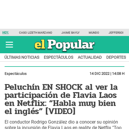
HOY:
CASO LIZETH MARZANO
JAIME BAYLY
MUNDO
JEFFERSON F
ÚLTIMAS NOTICIAS
ESPECTÁCULOS
ACTUALIDAD
DEPORTES
Espectáculos
14 DIC 2022 | 14:08 H
Peluchín EN SHOCK al ver la
participación de Flavia Laos
en Netflix: “Habla muy bien
el inglés” [VIDEO]
El conductor Rodrigo González dio a conocer su opinión
sobre la incursión de Flavia Laos en reality de Netflix "Too