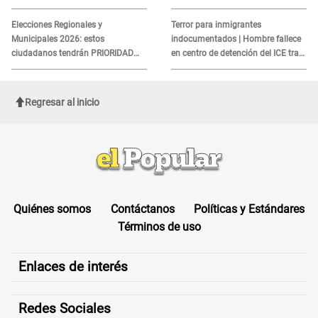
IGP?
MORTAL para consumidores: ¿Cuál
es?
Elecciones Regionales y
Terror para inmigrantes
Municipales 2026: estos
indocumentados | Hombre fallece
ciudadanos tendrán PRIORIDAD
en centro de detención del ICE tras
para votar el 4 de octubre
sufrir una "emergencia médica"
Regresar al inicio
Quiénes somos
Contáctanos
Políticas y Estándares
Términos de uso
Enlaces de interés
Redes Sociales