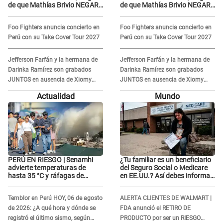
de que Mathías Brivio NEGARA
de que Mathías Brivio NEGARA
que fue un accidente: Lleva
que fue un accidente: Lleva
collarín
collarín
Foo Fighters anuncia concierto en
Foo Fighters anuncia concierto en
Perú con su Take Cover Tour 2027
Perú con su Take Cover Tour 2027
Jefferson Farfán y la hermana de
Jefferson Farfán y la hermana de
Darinka Ramírez son grabados
Darinka Ramírez son grabados
JUNTOS en ausencia de Xiomy
JUNTOS en ausencia de Xiomy
Kanashiro: "Siempre va
Kanashiro: "Siempre va
Actualidad
Mundo
acompañada..."
acompañada..."
PERÚ EN RIESGO | Senamhi
¿Tu familiar es un beneficiario
advierte temperaturas de
del Seguro Social o Medicare
hasta 35 °C y ráfagas de
en EE.UU.? Así debes informar
viento en 6 regiones del país
sobre su muerte para EVITAR
COBROS
Temblor en Perú HOY, 06 de agosto
ALERTA CLIENTES DE WALMART |
de 2026: ¿A qué hora y dónde se
FDA anunció el RETIRO DE
registró el último sismo, según
PRODUCTO por ser un RIESGO