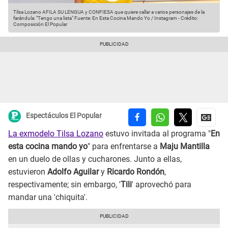
Tilsa Lozano AFILA SU LENGUA y CONFIESA que quiere callar a varios personajes de la
farándula: "Tengo una lista"
Fuente: En Esta Cocina Mando Yo / Instagram
-
Crédito:
Composición El Popular
Espectáculos El Popular
La exmodelo Tilsa Lozano
estuvo invitada al programa "
En
esta cocina mando yo
" para enfrentarse a
Maju Mantilla
en un duelo de ollas y cucharones. Junto a ellas,
estuvieron
Adolfo Aguilar
y
Ricardo Rondón
,
respectivamente; sin embargo, '
Tili
' aprovechó para
mandar una 'chiquita'.