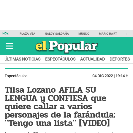
HOY:
PLAZA VEA
NALDY SALDAÑA
MUNDO
MARIO HART
SAM
ÚLTIMAS NOTICIAS
ESPECTÁCULOS
ACTUALIDAD
DEPORTES
Espectáculos
04 DIC 2022 | 19:14 H
Tilsa Lozano AFILA SU
LENGUA y CONFIESA que
quiere callar a varios
personajes de la farándula:
"Tengo una lista" [VIDEO]