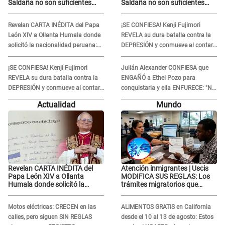
Saldaña no son suficientes
Saldaña no son suficientes
para condenar a César
para condenar a César
Sánchez: "No justifica ser un
Sánchez: "No justifica ser un
Revelan CARTA INÉDITA del Papa
¡SE CONFIESA! Kenji Fujimori
delito"
delito"
León XIV a Ollanta Humala donde
REVELA su dura batalla contra la
solicitó la nacionalidad peruana:
DEPRESIÓN y conmueve al contar
"Durante toda..."
qué hizo su esposa
¡SE CONFIESA! Kenji Fujimori
Julián Alexander CONFIESA que
REVELA su dura batalla contra la
ENGAÑÓ a Ethel Pozo para
DEPRESIÓN y conmueve al contar
conquistarla y ella ENFURECE: "No
qué hizo su esposa
te lo voy a perdonar nunca"
Actualidad
Mundo
Revelan CARTA INÉDITA del
Atención inmigrantes | Uscis
Papa León XIV a Ollanta
MODIFICA SUS REGLAS: Los
Humala donde solicitó la
trámites migratorios que
nacionalidad peruana:
podrían necesitar tu prueba de
"Durante toda..."
ADN
Motos eléctricas: CRECEN en las
ALIMENTOS GRATIS en California
calles, pero siguen SIN REGLAS
desde el 10 al 13 de agosto: Estos