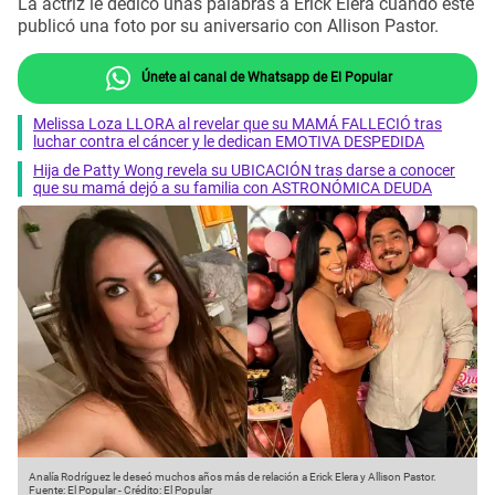
La actriz le dedicó unas palabras a Erick Elera cuando este
publicó una foto por su aniversario con Allison Pastor.
Únete al canal de Whatsapp de El Popular
Melissa Loza LLORA al revelar que su MAMÁ FALLECIÓ tras
luchar contra el cáncer y le dedican EMOTIVA DESPEDIDA
Hija de Patty Wong revela su UBICACIÓN tras darse a conocer
que su mamá dejó a su familia con ASTRONÓMICA DEUDA
Analía Rodríguez le deseó muchos años más de relación a Erick Elera y Allison Pastor.
Fuente: El Popular
-
Crédito: El Popular