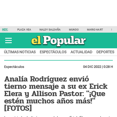
HOY:
PLAZA VEA
NALDY SALDAÑA
MUNDO
MARIO HART
SAM
ÚLTIMAS NOTICIAS
ESPECTÁCULOS
ACTUALIDAD
DEPORTES
Espectáculos
04 DIC 2022 | 0:28 H
Analía Rodríguez envió
tierno mensaje a su ex Erick
Elera y Allison Pastor: "¡Que
estén muchos años más!"
[FOTOS]