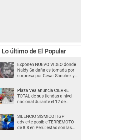
Lo último de El Popular
Exponen NUEVO VIDEO donde
Naldy Saldaña es tomada por
sorpresa por César Sánchez y
ella evidencia su REACCIÓN: Le
agarró la mano
Plaza Vea anuncia CIERRE
TOTAL de sus tiendas a nivel
nacional durante el 12 de
agosto por este MOTIVO
SILENCIO SÍSMICO | IGP
advierte posible TERREMOTO
de 8.8 en Perú: estas son las
zonas más expuestas