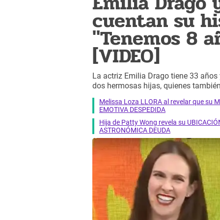
Emilia Drago 
cuentan su hi
"Tenemos 8 a
[VIDEO]
La actriz Emilia Drago tiene 33 año
dos hermosas hijas, quienes también
Melissa Loza LLORA al revelar que su M
EMOTIVA DESPEDIDA
Hija de Patty Wong revela su UBICACIÓN
ASTRONÓMICA DEUDA