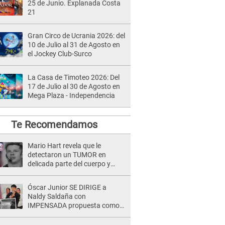
25 de Junio. Explanada Costa
21
Gran Circo de Ucrania 2026: del
10 de Julio al 31 de Agosto en
el Jockey Club-Surco
La Casa de Timoteo 2026: Del
17 de Julio al 30 de Agosto en
Mega Plaza - Independencia
Te Recomendamos
Mario Hart revela que le
detectaron un TUMOR en
delicada parte del cuerpo y
expone diagnóstico: "Dolores
muy fuertes..."
Óscar Junior SE DIRIGE a
Naldy Saldaña con
IMPENSADA propuesta como
nuevo líder de 'La Bella Luz' tras
denuncia: "Otro tipo de ley..."