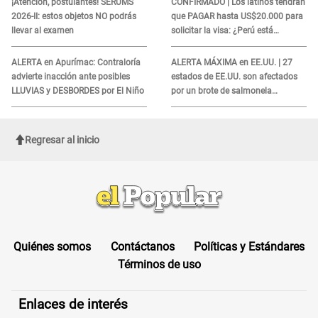
¡Atención, postulantes! SERUMS
CONFIRMADO | Los latinos tendrán
2026-II: estos objetos NO podrás
que PAGAR hasta US$20.000 para
llevar al examen
solicitar la visa: ¿Perú está
incluido?
ALERTA en Apurímac: Contraloría
ALERTA MÁXIMA en EE.UU. | 27
advierte inacción ante posibles
estados de EE.UU. son afectados
LLUVIAS y DESBORDES por El Niño
por un brote de salmonela
relacionado a un producto MUY
UTILIZADO
Regresar al inicio
Quiénes somos
Contáctanos
Políticas y Estándares
Términos de uso
Enlaces de interés