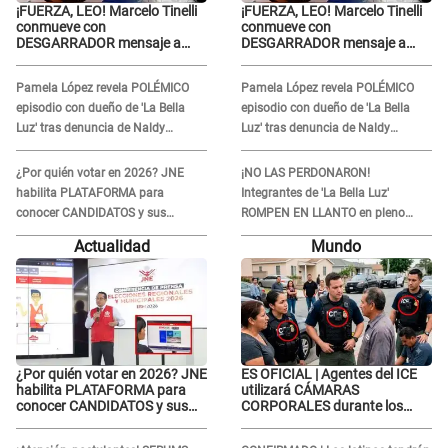
¡FUERZA, LEO! Marcelo Tinelli
¡FUERZA, LEO! Marcelo Tinelli
conmueve con
conmueve con
DESGARRADOR mensaje a
DESGARRADOR mensaje a
Lionel Messi tras el
Lionel Messi tras el
FALLECIMIENTO de su padre:
FALLECIMIENTO de su padre:
Pamela López revela POLÉMICO
Pamela López revela POLÉMICO
“Es un dolor difícil de explicar”
“Es un dolor difícil de explicar”
episodio con dueño de 'La Bella
episodio con dueño de 'La Bella
Luz' tras denuncia de Naldy
Luz' tras denuncia de Naldy
Saldaña: "Se acercó..."
Saldaña: "Se acercó..."
¿Por quién votar en 2026? JNE
¡NO LAS PERDONARON!
habilita PLATAFORMA para
Integrantes de 'La Bella Luz'
conocer CANDIDATOS y sus
ROMPEN EN LLANTO en pleno
propuestas
concierto y reciben FUERTES
Actualidad
Mundo
CRÍTICAS: “La víctima ...”
¿Por quién votar en 2026? JNE
ES OFICIAL | Agentes del ICE
habilita PLATAFORMA para
utilizará CÁMARAS
conocer CANDIDATOS y sus
CORPORALES durante los
propuestas
operativos: Así afectará a
inmigrantes