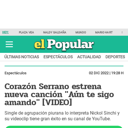
HOY:
PLAZA VEA
NALDY SALDAÑA
MUNDO
MARIO HART
SAM
ÚLTIMAS NOTICIAS
ESPECTÁCULOS
ACTUALIDAD
DEPORTES
Espectáculos
02 DIC 2022 | 19:28 H
Corazón Serrano estrena
nueva canción "Aún te sigo
amando" [VIDEO]
Single de agrupación piurana lo interpreta Nickol Sinchi y
su videoclip tiene gran éxito en su canal de YouTube.