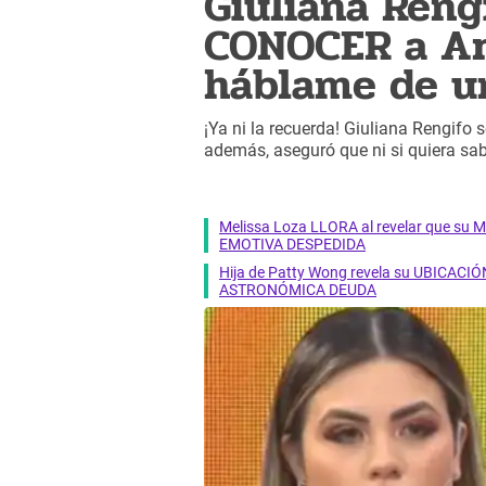
Giuliana Reng
CONOCER a Ar
háblame de un
¡Ya ni la recuerda! Giuliana Rengifo
además, aseguró que ni si quiera sab
Melissa Loza LLORA al revelar que su M
EMOTIVA DESPEDIDA
Hija de Patty Wong revela su UBICACIÓN
ASTRONÓMICA DEUDA