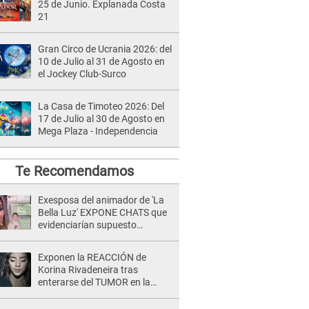
25 de Junio. Explanada Costa
21
Gran Circo de Ucrania 2026: del
10 de Julio al 31 de Agosto en
el Jockey Club-Surco
La Casa de Timoteo 2026: Del
17 de Julio al 30 de Agosto en
Mega Plaza - Independencia
Te Recomendamos
Exesposa del animador de 'La
Bella Luz' EXPONE CHATS que
evidenciarían supuesto
romance clandestino con Naldy
Saldaña, pese a tener pareja
Exponen la REACCIÓN de
Korina Rivadeneira tras
enterarse del TUMOR en la
cabeza de Mario Hart: "Ella
estaba muy..."