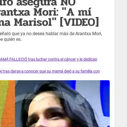
ifo asegura NO
antxa Mori: "A mí
a Marisol" [VIDEO]
 señaló que ya no desea hablar más de Arantxa Mori,
e quién es.
AMÁ FALLECIÓ tras luchar contra el cáncer y le dedican
 tras darse a conocer que su mamá dejó a su familia con