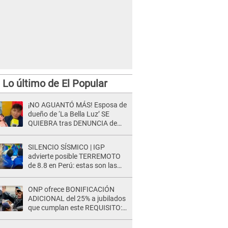
Lo último de El Popular
¡NO AGUANTÓ MÁS! Esposa de
dueño de ‘La Bella Luz’ SE
QUIEBRA tras DENUNCIA de
Héctor Boza y ARREMETE
contra Claudia Salazar
SILENCIO SÍSMICO | IGP
advierte posible TERREMOTO
de 8.8 en Perú: estas son las
zonas más expuestas
ONP ofrece BONIFICACIÓN
ADICIONAL del 25% a jubilados
que cumplan este REQUISITO:
revisa si accedes aquí