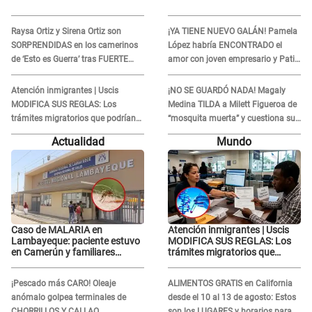
Raysa Ortiz y Sirena Ortiz son
¡YA TIENE NUEVO GALÁN! Pamela
SORPRENDIDAS en los camerinos
López habría ENCONTRADO el
de ‘Esto es Guerra’ tras FUERTE
amor con joven empresario y Pati
ENFRENTAMIENTO con Gabriel
Lorena la ECHA en VIVO
Moisés: “Gracias”
Atención inmigrantes | Uscis
¡NO SE GUARDÓ NADA! Magaly
MODIFICA SUS REGLAS: Los
Medina TILDA a Milett Figueroa de
trámites migratorios que podrían
“mosquita muerta” y cuestiona su
necesitar tu prueba de ADN
RECONCILIACIÓN con Marcelo
Actualidad
Mundo
Tinelli en TV argentina
Caso de MALARIA en
Atención inmigrantes | Uscis
Lambayeque: paciente estuvo
MODIFICA SUS REGLAS: Los
en Camerún y familiares
trámites migratorios que
denuncian demora en
podrían necesitar tu prueba de
tratamiento
ADN
¡Pescado más CARO! Oleaje
ALIMENTOS GRATIS en California
anómalo golpea terminales de
desde el 10 al 13 de agosto: Estos
CHORRILLOS Y CALLAO
son los LUGARES y horarios para