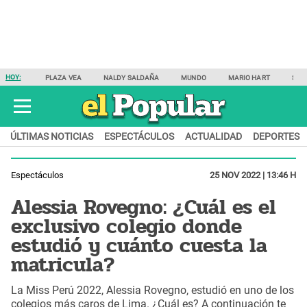
HOY:
PLAZA VEA
NALDY SALDAÑA
MUNDO
MARIO HART
SAM
ÚLTIMAS NOTICIAS
ESPECTÁCULOS
ACTUALIDAD
DEPORTES
Espectáculos
25 NOV 2022 | 13:46 H
Alessia Rovegno: ¿Cuál es el
exclusivo colegio donde
estudió y cuánto cuesta la
matricula?
La Miss Perú 2022, Alessia Rovegno, estudió en uno de los
colegios más caros de Lima. ¿Cuál es? A continuación te