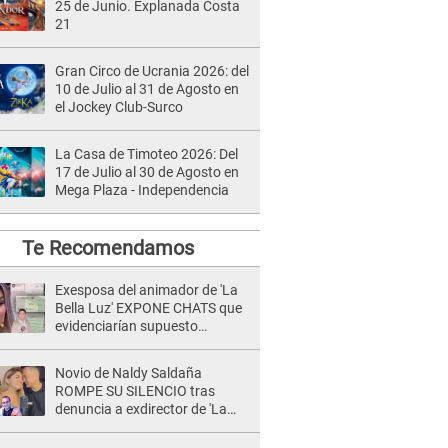
25 de Junio. Explanada Costa
21
Gran Circo de Ucrania 2026: del
10 de Julio al 31 de Agosto en
el Jockey Club-Surco
La Casa de Timoteo 2026: Del
17 de Julio al 30 de Agosto en
Mega Plaza - Independencia
Te Recomendamos
Exesposa del animador de 'La
Bella Luz' EXPONE CHATS que
evidenciarían supuesto
romance clandestino con Naldy
Saldaña, pese a tener pareja
Novio de Naldy Saldaña
ROMPE SU SILENCIO tras
denuncia a exdirector de 'La
Bella Luz': "Me basta con que
ella esté bien"