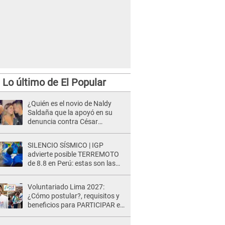
Lo último de El Popular
¿Quién es el novio de Naldy
Saldaña que la apoyó en su
denuncia contra César
Sánchez y confrontó al dueño
de 'La Bella Luz'?
SILENCIO SÍSMICO | IGP
advierte posible TERREMOTO
de 8.8 en Perú: estas son las
zonas más expuestas
Voluntariado Lima 2027:
¿Cómo postular?, requisitos y
beneficios para PARTICIPAR en
los Juegos Panamericanos