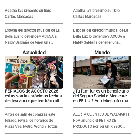
audio donde le reclama por
audio donde le reclama por
VIDEOS: "No hay necesidad de
VIDEOS: "No hay necesidad de
Agatha Lys presentó su libro
Agatha Lys presentó su libro
grabar"
grabar"
Cartas Marcadas
Cartas Marcadas
Esposa del director musical de La
Esposa del director musical de La
Bella Luz lo defiende y ACUSA a
Bella Luz lo defiende y ACUSA a
Naldy Saldaña de tener una
Naldy Saldaña de tener una
relación con él y otros integrantes
relación con él y otros integrantes
Actualidad
Mundo
FERIADOS de AGOSTO 2026:
¿Tu familiar es un beneficiario
estas son las próximas fechas
del Seguro Social o Medicare
de descanso que tendrán miles
en EE.UU.? Así debes informar
de peruanos
sobre su muerte para EVITAR
COBROS
Antes de salir de compras este
ALERTA CLIENTES DE WALMART |
feriado, revisa los horarios de
FDA anunció el RETIRO DE
Plaza Vea, Metro, Wong y Tottus
PRODUCTO por ser un RIESGO
MORTAL para consumidores: ¿Cuál