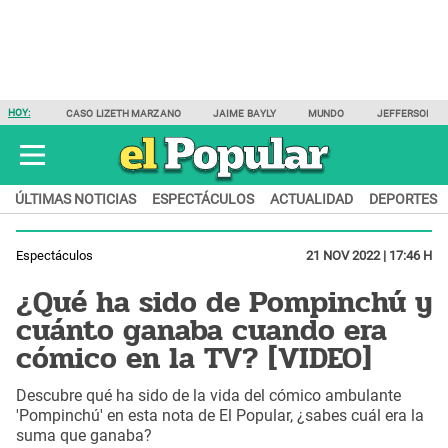
HOY:
CASO LIZETH MARZANO
JAIME BAYLY
MUNDO
JEFFERSON F
ÚLTIMAS NOTICIAS
ESPECTÁCULOS
ACTUALIDAD
DEPORTES
Espectáculos
21 NOV 2022 | 17:46 H
¿Qué ha sido de Pompinchú y
cuánto ganaba cuando era
cómico en la TV? [VIDEO]
Descubre qué ha sido de la vida del cómico ambulante
'Pompinchú' en esta nota de El Popular, ¿sabes cuál era la
suma que ganaba?