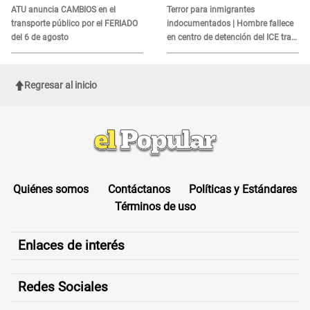
es?
ATU anuncia CAMBIOS en el
Terror para inmigrantes
transporte público por el FERIADO
indocumentados | Hombre fallece
del 6 de agosto
en centro de detención del ICE tras
sufrir una "emergencia médica"
Regresar al inicio
Quiénes somos
Contáctanos
Políticas y Estándares
Términos de uso
Enlaces de interés
Redes Sociales