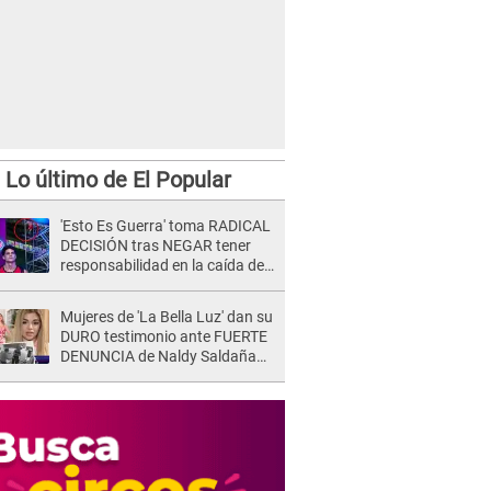
Lo último de El Popular
'Esto Es Guerra' toma RADICAL
DECISIÓN tras NEGAR tener
responsabilidad en la caída de
Kevin Díaz desde 8 metros de
altura
Mujeres de 'La Bella Luz' dan su
DURO testimonio ante FUERTE
DENUNCIA de Naldy Saldaña
contra director: "Cualquier
acusación de apañamiento..."