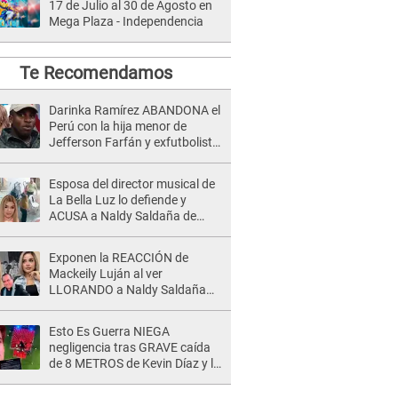
17 de Julio al 30 de Agosto en
Mega Plaza - Independencia
Te Recomendamos
Darinka Ramírez ABANDONA el
Perú con la hija menor de
Jefferson Farfán y exfutbolista
REACCIONA: "A ti que..."
Esposa del director musical de
La Bella Luz lo defiende y
ACUSA a Naldy Saldaña de
tener una relación con él y
otros integrantes
Exponen la REACCIÓN de
Mackeily Luján al ver
LLORANDO a Naldy Saldaña
tras AGRESIÓN de director de
'La Bella Luz': Esto hizo
Esto Es Guerra NIEGA
negligencia tras GRAVE caída
de 8 METROS de Kevin Díaz y lo
SEÑALAN: "No adoptó la
postura correcta"