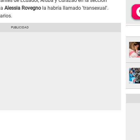
pantes de Ecuador, Aruba y Curazao en la sección
 a
Alessia Rovegno
la habría llamado 'transexual'.
arios.