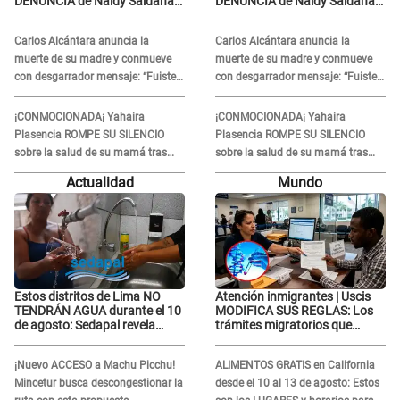
DENUNCIA de Naldy Saldaña
DENUNCIA de Naldy Saldaña
contra el exdirector César
contra el exdirector César
Sánchez
Sánchez
Carlos Alcántara anuncia la
Carlos Alcántara anuncia la
muerte de su madre y conmueve
muerte de su madre y conmueve
con desgarrador mensaje: “Fuiste
con desgarrador mensaje: “Fuiste
una gran mujer”
una gran mujer”
¡CONMOCIONADA¡ Yahaira
¡CONMOCIONADA¡ Yahaira
Plasencia ROMPE SU SILENCIO
Plasencia ROMPE SU SILENCIO
sobre la salud de su mamá tras
sobre la salud de su mamá tras
APARECER en centro oncológico:
APARECER en centro oncológico:
Actualidad
Mundo
“La oración tiene poder”
“La oración tiene poder”
Estos distritos de Lima NO
Atención inmigrantes | Uscis
TENDRÁN AGUA durante el 10
MODIFICA SUS REGLAS: Los
de agosto: Sedapal revela
trámites migratorios que
horarios oficiales
podrían necesitar tu prueba de
ADN
¡Nuevo ACCESO a Machu Picchu!
ALIMENTOS GRATIS en California
Mincetur busca descongestionar la
desde el 10 al 13 de agosto: Estos