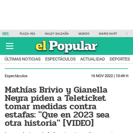
HOY:
PLAZA VEA
NALDY SALDAÑA
MUNDO
MARIO HART
SAM
ÚLTIMAS NOTICIAS
ESPECTÁCULOS
ACTUALIDAD
DEPORTES
Espectáculos
16 NOV 2022 | 10:49 H
Mathías Brivio y Gianella
Neyra piden a Teleticket
tomar medidas contra
estafas: "Que en 2023 sea
otra historia" [VIDEO]