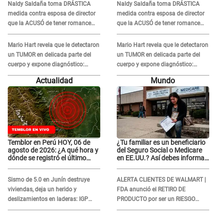
Naldy Saldaña toma DRÁSTICA
Naldy Saldaña toma DRÁSTICA
Naldy Saldaña
Naldy Saldaña
medida contra esposa de director
medida contra esposa de director
que la ACUSÓ de tener romance
que la ACUSÓ de tener romance
con él: "Muy triste..."
con él: "Muy triste..."
Mario Hart revela que le detectaron
Mario Hart revela que le detectaron
un TUMOR en delicada parte del
un TUMOR en delicada parte del
cuerpo y expone diagnóstico:
cuerpo y expone diagnóstico:
"Dolores muy fuertes..."
"Dolores muy fuertes..."
Actualidad
Mundo
Temblor en Perú HOY, 06 de
¿Tu familiar es un beneficiario
agosto de 2026: ¿A qué hora y
del Seguro Social o Medicare
dónde se registró el último
en EE.UU.? Así debes informar
sismo, según IGP?
sobre su muerte para EVITAR
COBROS
Sismo de 5.0 en Junín destruye
ALERTA CLIENTES DE WALMART |
viviendas, deja un herido y
FDA anunció el RETIRO DE
deslizamientos en laderas: IGP
PRODUCTO por ser un RIESGO
alerta sobre posibles réplicas
MORTAL para consumidores: ¿Cuál