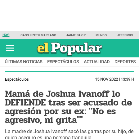
HOY:
CASO LIZETH MARZANO
JAIME BAYLY
MUNDO
JEFFERSON F
ÚLTIMAS NOTICIAS
ESPECTÁCULOS
ACTUALIDAD
DEPORTES
Espectáculos
15 NOV 2022 | 13:39 H
Mamá de Joshua Ivanoff lo
DEFIENDE tras ser acusado de
agresión por su ex: "No es
agresivo, ni grita'"
La madre de Joshua Ivanoff sacó las garras por su hijo, de
quien aseguró es una persona tranquila.