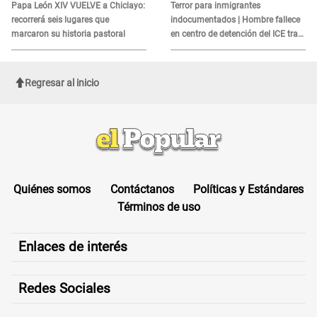
es?
Papa León XIV VUELVE a Chiclayo:
Terror para inmigrantes
recorrerá seis lugares que
indocumentados | Hombre fallece
marcaron su historia pastoral
en centro de detención del ICE tras
sufrir una "emergencia médica"
Regresar al inicio
Quiénes somos
Contáctanos
Políticas y Estándares
Términos de uso
Enlaces de interés
Redes Sociales