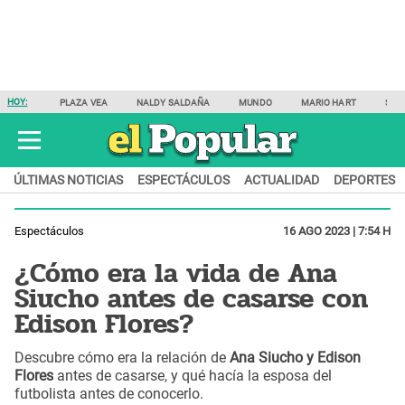
HOY:
PLAZA VEA
NALDY SALDAÑA
MUNDO
MARIO HART
SAM
ÚLTIMAS NOTICIAS
ESPECTÁCULOS
ACTUALIDAD
DEPORTES
Espectáculos
16 AGO 2023 | 7:54 H
¿Cómo era la vida de Ana
Siucho antes de casarse con
Edison Flores?
Descubre cómo era la relación de
Ana Siucho y Edison
Flores
antes de casarse, y qué hacía la esposa del
futbolista antes de conocerlo.