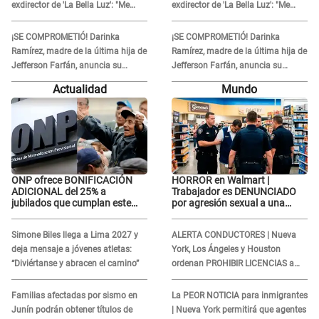
exdirector de 'La Bella Luz': "Me
exdirector de 'La Bella Luz': "Me
basta con que ella esté bien"
basta con que ella esté bien"
¡SE COMPROMETIÓ! Darinka
¡SE COMPROMETIÓ! Darinka
Ramírez, madre de la última hija de
Ramírez, madre de la última hija de
Jefferson Farfán, anuncia su
Jefferson Farfán, anuncia su
compromiso: "Sí, para siempre"
compromiso: "Sí, para siempre"
Actualidad
Mundo
ONP ofrece BONIFICACIÓN
HORROR en Walmart |
ADICIONAL del 25% a
Trabajador es DENUNCIADO
jubilados que cumplan este
por agresión sexual a una
REQUISITO: revisa si accedes
cliente y su respuesta
aquí
INDIGNÓ A TODOS
Simone Biles llega a Lima 2027 y
ALERTA CONDUCTORES | Nueva
deja mensaje a jóvenes atletas:
York, Los Ángeles y Houston
“Diviértanse y abracen el camino”
ordenan PROHIBIR LICENCIAS a
quienes no presenten ESTE
DOCUMENTO
Familias afectadas por sismo en
La PEOR NOTICIA para inmigrantes
Junín podrán obtener títulos de
| Nueva York permitirá que agentes