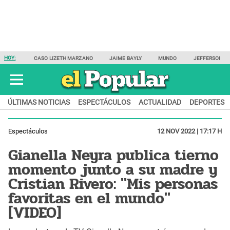
HOY:
CASO LIZETH MARZANO
JAIME BAYLY
MUNDO
JEFFERSON F
ÚLTIMAS NOTICIAS
ESPECTÁCULOS
ACTUALIDAD
DEPORTES
Espectáculos
12 NOV 2022 | 17:17 H
Gianella Neyra publica tierno
momento junto a su madre y
Cristian Rivero: "Mis personas
favoritas en el mundo"
[VIDEO]