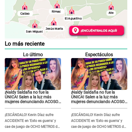
Lo más reciente
Lo último
Espectáculos
¡Naldy Saldaña no fue la
¡Naldy Saldaña no fue la
ÚNICA! Salen a la luz más
ÚNICA! Salen a la luz más
mujeres denunciando ACOSO
mujeres denunciando ACOSO
en 'La Bella Luz' por parte de
en 'La Bella Luz' por parte de
director
director
¡ESCÁNDALO! Kevin Díaz sufre
¡ESCÁNDALO! Kevin Díaz sufre
ACCIDENTE en 'Esto es guerra' y
ACCIDENTE en 'Esto es guerra' y
cae de juego de OCHO METROS de
cae de juego de OCHO METROS de