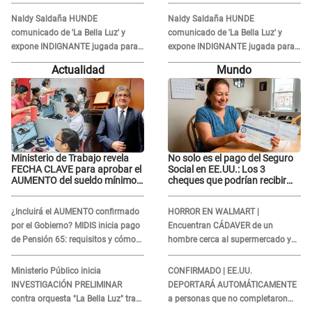
altura: "La colchoneta se rompe..."
altura: "La colchoneta se rompe..."
Naldy Saldaña HUNDE
Naldy Saldaña HUNDE
comunicado de 'La Bella Luz' y
comunicado de 'La Bella Luz' y
expone INDIGNANTE jugada para
expone INDIGNANTE jugada para
DEFENDER a director: "Que he
DEFENDER a director: "Que he
Actualidad
Mundo
tenido algo..."
tenido algo..."
Ministerio de Trabajo revela
No solo es el pago del Seguro
FECHA CLAVE para aprobar el
Social en EE.UU.: Los 3
AUMENTO del sueldo mínimo:
cheques que podrían recibir
"Tenemos que activar..."
millones de personas en
agosto
¿Incluirá el AUMENTO confirmado
HORROR EN WALMART |
por el Gobierno? MIDIS inicia pago
Encuentran CÁDAVER de un
de Pensión 65: requisitos y cómo
hombre cerca al supermercado y
obtener el beneficio economico
esto reveló la autopsia que le
realizaron
Ministerio Público inicia
CONFIRMADO | EE.UU.
INVESTIGACIÓN PRELIMINAR
DEPORTARÁ AUTOMÁTICAMENTE
contra orquesta "La Bella Luz" tras
a personas que no completaron