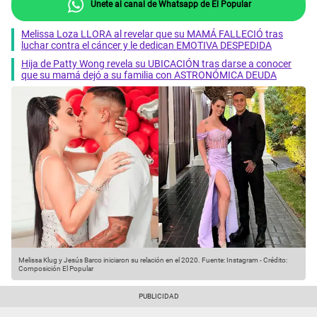
Únete al canal de Whatsapp de El Popular
Melissa Loza LLORA al revelar que su MAMÁ FALLECIÓ tras
luchar contra el cáncer y le dedican EMOTIVA DESPEDIDA
Hija de Patty Wong revela su UBICACIÓN tras darse a conocer
que su mamá dejó a su familia con ASTRONÓMICA DEUDA
Melissa Klug y Jesús Barco iniciaron su relación en el 2020.
Fuente: Instagram
-
Crédito:
Composición El Popular