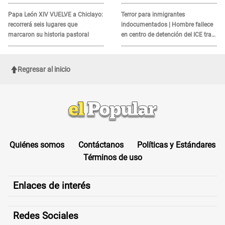
alerta sobre posibles réplicas
MORTAL para consumidores: ¿Cuál
es?
Papa León XIV VUELVE a Chiclayo:
Terror para inmigrantes
recorrerá seis lugares que
indocumentados | Hombre fallece
marcaron su historia pastoral
en centro de detención del ICE tras
sufrir una "emergencia médica"
Regresar al inicio
Quiénes somos
Contáctanos
Políticas y Estándares
Términos de uso
Enlaces de interés
Redes Sociales