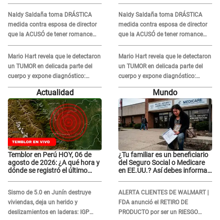
medidas para prevenir acoso
medidas para prevenir acoso
en 'La Bella Luz' tras caso
en 'La Bella Luz' tras caso
Naldy Saldaña toma DRÁSTICA
Naldy Saldaña toma DRÁSTICA
Naldy Saldaña
Naldy Saldaña
medida contra esposa de director
medida contra esposa de director
que la ACUSÓ de tener romance
que la ACUSÓ de tener romance
con él: "Muy triste..."
con él: "Muy triste..."
Mario Hart revela que le detectaron
Mario Hart revela que le detectaron
un TUMOR en delicada parte del
un TUMOR en delicada parte del
cuerpo y expone diagnóstico:
cuerpo y expone diagnóstico:
"Dolores muy fuertes..."
"Dolores muy fuertes..."
Actualidad
Mundo
Temblor en Perú HOY, 06 de
¿Tu familiar es un beneficiario
agosto de 2026: ¿A qué hora y
del Seguro Social o Medicare
dónde se registró el último
en EE.UU.? Así debes informar
sismo, según IGP?
sobre su muerte para EVITAR
COBROS
Sismo de 5.0 en Junín destruye
ALERTA CLIENTES DE WALMART |
viviendas, deja un herido y
FDA anunció el RETIRO DE
deslizamientos en laderas: IGP
PRODUCTO por ser un RIESGO