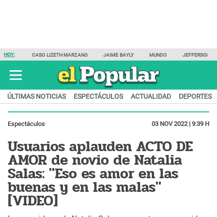
HOY:
CASO LIZETH MARZANO
JAIME BAYLY
MUNDO
JEFFERSON F
ÚLTIMAS NOTICIAS
ESPECTÁCULOS
ACTUALIDAD
DEPORTES
Espectáculos
03 NOV 2022 | 9:39 H
Usuarios aplauden ACTO DE
AMOR de novio de Natalia
Salas: "Eso es amor en las
buenas y en las malas"
[VIDEO]