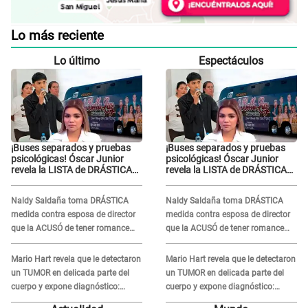
Lo más reciente
Lo último
Espectáculos
¡Buses separados y pruebas
¡Buses separados y pruebas
psicológicas! Óscar Junior
psicológicas! Óscar Junior
revela la LISTA de DRÁSTICAS
revela la LISTA de DRÁSTICAS
medidas para prevenir acoso
medidas para prevenir acoso
en 'La Bella Luz' tras caso
en 'La Bella Luz' tras caso
Naldy Saldaña toma DRÁSTICA
Naldy Saldaña toma DRÁSTICA
Naldy Saldaña
Naldy Saldaña
medida contra esposa de director
medida contra esposa de director
que la ACUSÓ de tener romance
que la ACUSÓ de tener romance
con él: "Muy triste..."
con él: "Muy triste..."
Mario Hart revela que le detectaron
Mario Hart revela que le detectaron
un TUMOR en delicada parte del
un TUMOR en delicada parte del
cuerpo y expone diagnóstico:
cuerpo y expone diagnóstico:
"Dolores muy fuertes..."
"Dolores muy fuertes..."