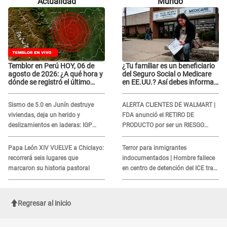
Actualidad
Mundo
Temblor en Perú HOY, 06 de
¿Tu familiar es un beneficiario
agosto de 2026: ¿A qué hora y
del Seguro Social o Medicare
dónde se registró el último
en EE.UU.? Así debes informar
sismo, según IGP?
sobre su muerte para EVITAR
COBROS
Sismo de 5.0 en Junín destruye
ALERTA CLIENTES DE WALMART |
viviendas, deja un herido y
FDA anunció el RETIRO DE
deslizamientos en laderas: IGP
PRODUCTO por ser un RIESGO
alerta sobre posibles réplicas
MORTAL para consumidores: ¿Cuál
es?
Papa León XIV VUELVE a Chiclayo:
Terror para inmigrantes
recorrerá seis lugares que
indocumentados | Hombre fallece
marcaron su historia pastoral
en centro de detención del ICE tras
sufrir una "emergencia médica"
Regresar al inicio