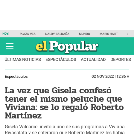
HOY:
PLAZA VEA
NALDY SALDAÑA
MUNDO
MARIO HART
SAM
ÚLTIMAS NOTICIAS
ESPECTÁCULOS
ACTUALIDAD
DEPORTES
Espectáculos
02 NOV 2022 | 12:36 H
La vez que Gisela confesó
tener el mismo peluche que
Viviana: se lo regaló Roberto
Martínez
Gisela Valcárcel invitó a uno de sus programas a Viviana
Rivasplata y se enteraron que Roberto Martínez les había