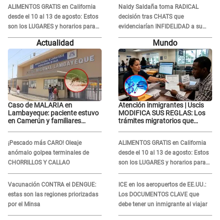
Tinelli en TV argentina
ALIMENTOS GRATIS en California
Naldy Saldaña toma RADICAL
desde el 10 al 13 de agosto: Estos
decisión tras CHATS que
son los LUGARES y horarios para
evidenciarían INFIDELIDAD a su
recibir la ayuda
novio con animador de 'La Bella
Actualidad
Mundo
Luz': "Un día..."
Caso de MALARIA en
Atención inmigrantes | Uscis
Lambayeque: paciente estuvo
MODIFICA SUS REGLAS: Los
en Camerún y familiares
trámites migratorios que
denuncian demora en
podrían necesitar tu prueba de
tratamiento
ADN
¡Pescado más CARO! Oleaje
ALIMENTOS GRATIS en California
anómalo golpea terminales de
desde el 10 al 13 de agosto: Estos
CHORRILLOS Y CALLAO
son los LUGARES y horarios para
recibir la ayuda
Vacunación CONTRA el DENGUE:
ICE en los aeropuertos de EE.UU.:
estas son las regiones priorizadas
Los DOCUMENTOS CLAVE que
por el Minsa
debe tener un inmigrante al viajar