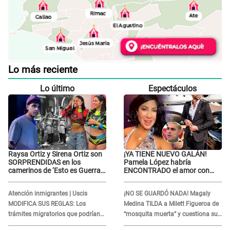
Lo más reciente
Lo último
Espectáculos
Raysa Ortiz y Sirena Ortiz son
¡YA TIENE NUEVO GALÁN!
SORPRENDIDAS en los
Pamela López habría
camerinos de ‘Esto es Guerra’
ENCONTRADO el amor con
tras FUERTE
joven empresario y Pati Lorena
ENFRENTAMIENTO con
la ECHA en VIVO
Atención inmigrantes | Uscis
¡NO SE GUARDÓ NADA! Magaly
Gabriel Moisés: “Gracias”
MODIFICA SUS REGLAS: Los
Medina TILDA a Milett Figueroa de
trámites migratorios que podrían
“mosquita muerta” y cuestiona su
necesitar tu prueba de ADN
RECONCILIACIÓN con Marcelo