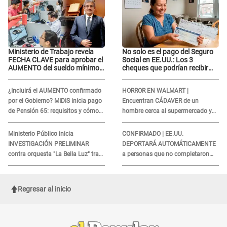
Ministerio de Trabajo revela
No solo es el pago del Seguro
FECHA CLAVE para aprobar el
Social en EE.UU.: Los 3
AUMENTO del sueldo mínimo:
cheques que podrían recibir
"Tenemos que activar..."
millones de personas en
agosto
¿Incluirá el AUMENTO confirmado
HORROR EN WALMART |
por el Gobierno? MIDIS inicia pago
Encuentran CÁDAVER de un
de Pensión 65: requisitos y cómo
hombre cerca al supermercado y
obtener el beneficio economico
esto reveló la autopsia que le
realizaron
Ministerio Público inicia
CONFIRMADO | EE.UU.
INVESTIGACIÓN PRELIMINAR
DEPORTARÁ AUTOMÁTICAMENTE
contra orquesta "La Bella Luz" tras
a personas que no completaron
DENUNCIA de Naldy Saldaña
este formulario clave
Regresar al inicio