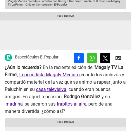
Magaly Medina recordó su amistas con Rodrigo González.
Fuente: GLR / Captura Magaly
TV La Firme.
-
Crédito: Composición El Popular
Espectáculos El Popular
¿Aún lo recuerda?
En la reciente edición de
'Magaly TV La
Firme'
, la periodista Magaly Medina r
ecordó los archivos y
compartió material de la vez que se animó a rapear junto a
Peluchín en su
casa televisiva,
cuando eran buenos
amigos. En aquella ocasión,
Rodrigo González
y su
'madrina'
se sacaron sus
trapitos al aire
, pero de una
manera divertida, ¿cómo así?