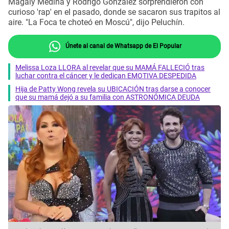
Magaly Medina y Rodrigo González sorprendieron con
curioso 'rap' en el pasado, donde se sacaron sus trapitos al
aire. "La Foca te choteó en Moscú", dijo Peluchín.
Únete al canal de Whatsapp de El Popular
Melissa Loza LLORA al revelar que su MAMÁ FALLECIÓ tras
luchar contra el cáncer y le dedican EMOTIVA DESPEDIDA
Hija de Patty Wong revela su UBICACIÓN tras darse a conocer
que su mamá dejó a su familia con ASTRONÓMICA DEUDA