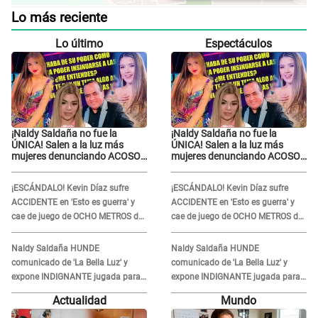
Lo más reciente
Lo último
Espectáculos
¡Naldy Saldaña no fue la
¡Naldy Saldaña no fue la
ÚNICA! Salen a la luz más
ÚNICA! Salen a la luz más
mujeres denunciando ACOSO
mujeres denunciando ACOSO
en 'La Bella Luz' por parte de
en 'La Bella Luz' por parte de
director
director
¡ESCÁNDALO! Kevin Díaz sufre
¡ESCÁNDALO! Kevin Díaz sufre
ACCIDENTE en 'Esto es guerra' y
ACCIDENTE en 'Esto es guerra' y
cae de juego de OCHO METROS de
cae de juego de OCHO METROS de
altura: "La colchoneta se rompe..."
altura: "La colchoneta se rompe..."
Naldy Saldaña HUNDE
Naldy Saldaña HUNDE
comunicado de 'La Bella Luz' y
comunicado de 'La Bella Luz' y
expone INDIGNANTE jugada para
expone INDIGNANTE jugada para
DEFENDER a director: "Que he
DEFENDER a director: "Que he
Actualidad
Mundo
tenido algo..."
tenido algo..."