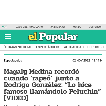
HOY:
CASO LIZETH MARZANO
JAIME BAYLY
MUNDO
JEFFERSON F
ÚLTIMAS NOTICIAS
ESPECTÁCULOS
ACTUALIDAD
DEPORTES
Espectáculos
02 NOV 2022 | 13:11 H
Magaly Medina recordó
cuando ‘rapeó’ junto a
Rodrigo González: “Lo hice
famoso llamándolo Peluchín”
[VIDEO]