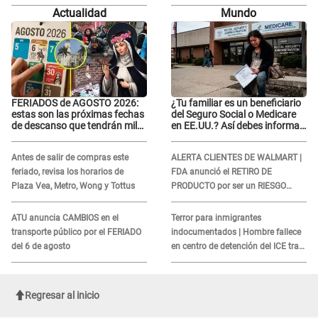
relación con él y otros integrantes
relación con él y otros integrantes
Actualidad
Mundo
FERIADOS de AGOSTO 2026:
¿Tu familiar es un beneficiario
estas son las próximas fechas
del Seguro Social o Medicare
de descanso que tendrán miles
en EE.UU.? Así debes informar
de peruanos
sobre su muerte para EVITAR
COBROS
Antes de salir de compras este
ALERTA CLIENTES DE WALMART |
feriado, revisa los horarios de
FDA anunció el RETIRO DE
Plaza Vea, Metro, Wong y Tottus
PRODUCTO por ser un RIESGO
MORTAL para consumidores: ¿Cuál
es?
ATU anuncia CAMBIOS en el
Terror para inmigrantes
transporte público por el FERIADO
indocumentados | Hombre fallece
del 6 de agosto
en centro de detención del ICE tras
sufrir una "emergencia médica"
Regresar al inicio