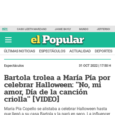
HOY:
CASO LIZETH MARZANO
JAIME BAYLY
MUNDO
JEFFERSON F
ÚLTIMAS NOTICIAS
ESPECTÁCULOS
ACTUALIDAD
DEPORTES
Espectáculos
31 OCT 2022 | 17:50 H
Bartola trolea a María Pía por
celebrar Halloween: "No, mi
amor, Día de la canción
criolla" [VIDEO]
María Pía Copello se alistaba a celebrar Halloween hasta
que llegó a su casa Bartola y la paró en seco. La influencer