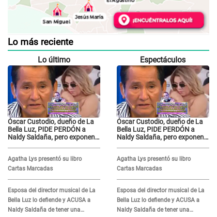
Lo más reciente
Lo último
Espectáculos
Óscar Custodio, dueño de La
Óscar Custodio, dueño de La
Bella Luz, PIDE PERDÓN a
Bella Luz, PIDE PERDÓN a
Naldy Saldaña, pero exponen
Naldy Saldaña, pero exponen
audio donde le reclama por
audio donde le reclama por
VIDEOS: "No hay necesidad de
VIDEOS: "No hay necesidad de
Agatha Lys presentó su libro
Agatha Lys presentó su libro
grabar"
grabar"
Cartas Marcadas
Cartas Marcadas
Esposa del director musical de La
Esposa del director musical de La
Bella Luz lo defiende y ACUSA a
Bella Luz lo defiende y ACUSA a
Naldy Saldaña de tener una
Naldy Saldaña de tener una