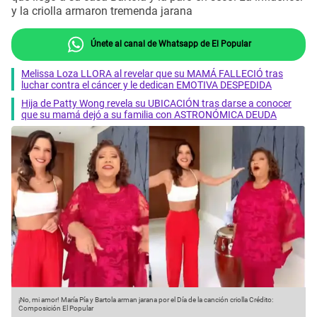
y la criolla armaron tremenda jarana
Únete al canal de Whatsapp de El Popular
Melissa Loza LLORA al revelar que su MAMÁ FALLECIÓ tras
luchar contra el cáncer y le dedican EMOTIVA DESPEDIDA
Hija de Patty Wong revela su UBICACIÓN tras darse a conocer
que su mamá dejó a su familia con ASTRONÓMICA DEUDA
¡No, mi amor! María Pía y Bartola arman jarana por el Día de la canción criolla
Crédito:
Composición El Popular