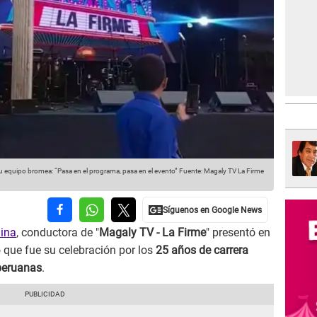
su equipo bromea: “Pasa en el programa, pasa en el evento”
Fuente: Magaly TV La Firme
ina
, conductora de "
Magaly TV - La Firme
" presentó en
 que fue su celebración por los
25 años de carrera
peruanas
.