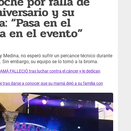
oche por falla de
iversario y su
: “Pasa en el
a en el evento”
y Medina, no esperó sufrir un percance técnico durante
ó. Sin embargo, su equipo se lo tomó a la broma.
AMÁ FALLECIÓ tras luchar contra el cáncer y le dedican
 tras darse a conocer que su mamá dejó a su familia con