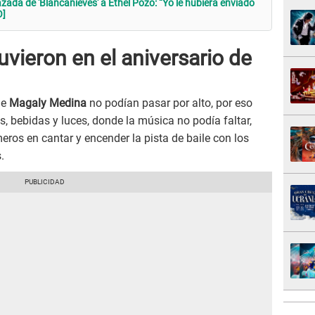
zada de 'Blancanieves' a Ethel Pozo: “Yo le hubiera enviado
O]
vieron en el aniversario de
de
Magaly Medina
no podían pasar por alto, por eso
, bebidas y luces, donde la música no podía faltar,
imeros en cantar y encender la pista de baile con los
.