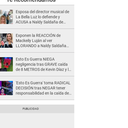
Esposa del director musical de
La Bella Luz lo defiende y
ACUSA a Naldy Saldaña de
tener una relación con él y
otros integrantes
Exponen la REACCIÓN de
Mackeily Luján al ver
LLORANDO a Naldy Saldaña
tras AGRESIÓN de director de
'La Bella Luz': Esto hizo
Esto Es Guerra NIEGA
negligencia tras GRAVE caída
de 8 METROS de Kevin Díaz y lo
SEÑALAN: "No adoptó la
postura correcta"
'Esto Es Guerra' toma RADICAL
DECISIÓN tras NEGAR tener
responsabilidad en la caída de
Kevin Díaz desde 8 metros de
altura