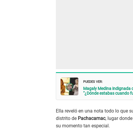
PUEDES VER:
Magaly Medina indignada co
“¿Dónde estabas cuando fu
Ella reveló en una nota todo lo que 
distrito de
Pachacamac
, lugar donde
su momento tan especial.