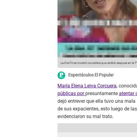
La Dra Fit se mostró considera que recibió ataques en la T
Espectáculos El Popular
María Elena Leiva Corcuera
, conoci
públicas por
presuntamente
atentar 
dejó entrever que ella tuvo una mala 
de sus expacientes, esto luego de l
evidenciaron su mal trato.