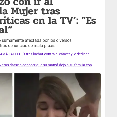
ó con ir al
la Mujer tras
íticas en la TV’: “Es
al”
tró sumamente afecfada por los diversos
 tras denuncias de mala praxis.
AMÁ FALLECIÓ tras luchar contra el cáncer y le dedican
 tras darse a conocer que su mamá dejó a su familia con