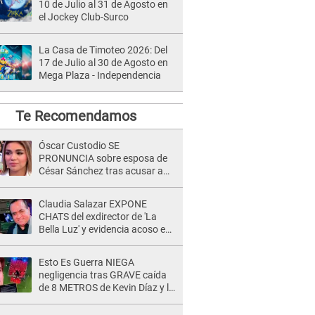
10 de Julio al 31 de Agosto en
el Jockey Club-Surco
La Casa de Timoteo 2026: Del
17 de Julio al 30 de Agosto en
Mega Plaza - Independencia
Te Recomendamos
Óscar Custodio SE
PRONUNCIA sobre esposa de
César Sánchez tras acusar a
Naldy Saldaña de ser PAREJA
del músico: "Lo dejo en manos
Claudia Salazar EXPONE
de la justicia"
CHATS del exdirector de 'La
Bella Luz' y evidencia acoso e
insistencia: "Vas a estar
conmigo, no pasa nada"
Esto Es Guerra NIEGA
negligencia tras GRAVE caída
de 8 METROS de Kevin Díaz y lo
SEÑALAN: "No adoptó la
postura correcta"