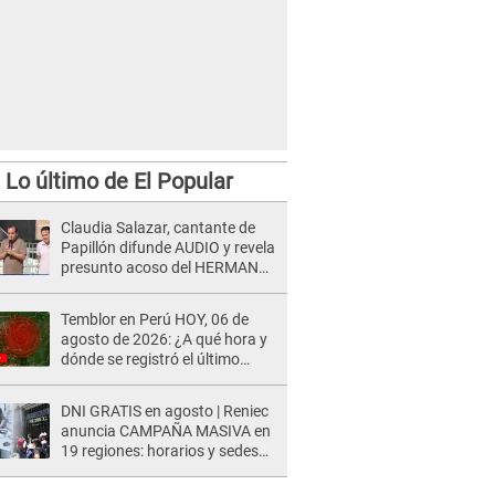
Lo último de El Popular
Claudia Salazar, cantante de
Papillón difunde AUDIO y revela
presunto acoso del HERMANO
del director musical de La Bella
Luz: "Me quedé asustada, en
Temblor en Perú HOY, 06 de
shock"
agosto de 2026: ¿A qué hora y
dónde se registró el último
sismo, según IGP?
DNI GRATIS en agosto | Reniec
anuncia CAMPAÑA MASIVA en
19 regiones: horarios y sedes
oficiales