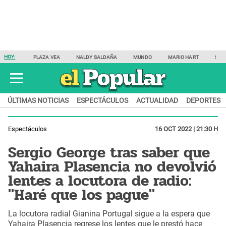
HOY:
PLAZA VEA
NALDY SALDAÑA
MUNDO
MARIO HART
SAM
ÚLTIMAS NOTICIAS
ESPECTÁCULOS
ACTUALIDAD
DEPORTES
Espectáculos
16 OCT 2022 | 21:30 H
Sergio George tras saber que
Yahaira Plasencia no devolvió
lentes a locutora de radio:
"Haré que los pague"
La locutora radial Gianina Portugal sigue a la espera que
Yahaira Plasencia regrese los lentes que le prestó hace