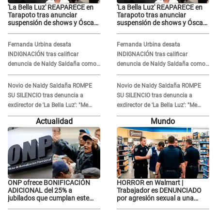
'La Bella Luz' REAPARECE en
'La Bella Luz' REAPARECE en
Tarapoto tras anunciar
Tarapoto tras anunciar
suspensión de shows y Óscar
suspensión de shows y Óscar
Junior se JUSTIFICA: "Por un
Junior se JUSTIFICA: "Por un
error no vamos a pagar todos"
error no vamos a pagar todos"
Fernanda Urbina desata
Fernanda Urbina desata
INDIGNACIÓN tras calificar
INDIGNACIÓN tras calificar
denuncia de Naldy Saldaña como
denuncia de Naldy Saldaña como
'acto bochornoso': "No es justo
'acto bochornoso': "No es justo
atacar a otra mujer"
atacar a otra mujer"
Novio de Naldy Saldaña ROMPE
Novio de Naldy Saldaña ROMPE
SU SILENCIO tras denuncia a
SU SILENCIO tras denuncia a
exdirector de 'La Bella Luz': "Me
exdirector de 'La Bella Luz': "Me
basta con que ella esté bien"
basta con que ella esté bien"
Actualidad
Mundo
ONP ofrece BONIFICACIÓN
HORROR en Walmart |
ADICIONAL del 25% a
Trabajador es DENUNCIADO
jubilados que cumplan este
por agresión sexual a una
REQUISITO: revisa si accedes
cliente y su respuesta
aquí
INDIGNÓ A TODOS