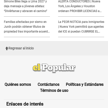
Simone Biles llega a Lima 2027 y
ALERTA CONDUCTORES | Nueva
deja mensaje a jóvenes atletas:
York, Los Ángeles y Houston
“Diviértanse y abracen el camino”
ordenan PROHIBIR LICENCIAS a
quienes no presenten ESTE
DOCUMENTO
Familias afectadas por sismo en
La PEOR NOTICIA para inmigrantes
Junín podrán obtener títulos de
| Nueva York permitirá que agentes
propiedad tras importante acuerdo
del ICE si puedan CUBRIRSE EL
de Cofopri
ROSTRO
Regresar al inicio
Quiénes somos
Contáctanos
Políticas y Estándares
Términos de uso
Enlaces de interés