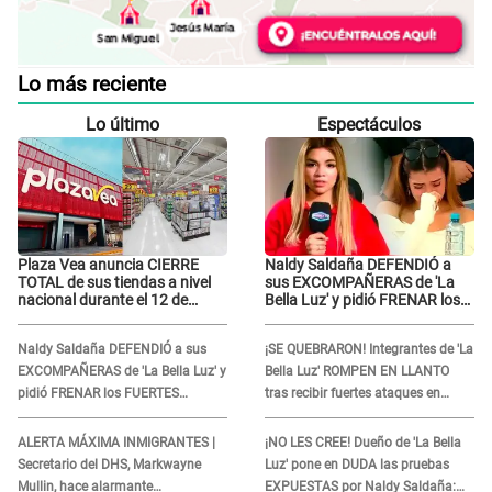
Lo más reciente
Lo último
Espectáculos
Plaza Vea anuncia CIERRE
Naldy Saldaña DEFENDIÓ a
TOTAL de sus tiendas a nivel
sus EXCOMPAÑERAS de 'La
nacional durante el 12 de
Bella Luz' y pidió FRENAR los
agosto por este MOTIVO
FUERTES ATAQUES en redes:
“Aquí el único culpable...”
Naldy Saldaña DEFENDIÓ a sus
¡SE QUEBRARON! Integrantes de 'La
EXCOMPAÑERAS de 'La Bella Luz' y
Bella Luz' ROMPEN EN LLANTO
pidió FRENAR los FUERTES
tras recibir fuertes ataques en
ATAQUES en redes: “Aquí el único
redes por DENUNCIA de acoso
culpable...”
contra Naldy Saldaña
ALERTA MÁXIMA INMIGRANTES |
¡NO LES CREE! Dueño de 'La Bella
Secretario del DHS, Markwayne
Luz' pone en DUDA las pruebas
Mullin, hace alarmante
EXPUESTAS por Naldy Saldaña: