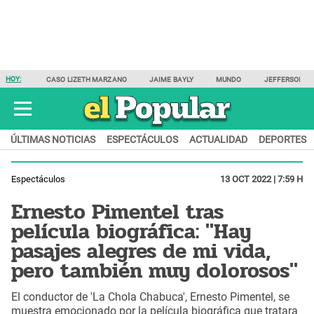
HOY:
CASO LIZETH MARZANO
JAIME BAYLY
MUNDO
JEFFERSON F
ÚLTIMAS NOTICIAS
ESPECTÁCULOS
ACTUALIDAD
DEPORTES
Espectáculos
13 OCT 2022 | 7:59 H
Ernesto Pimentel tras
película biográfica: "Hay
pasajes alegres de mi vida,
pero también muy dolorosos"
El conductor de 'La Chola Chabuca', Ernesto Pimentel, se
muestra emocionado por la película biográfica que tratara