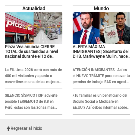
declaración: "Ahora vamos por
“Quizá se han editado...”
Actualidad
Mundo
ellos"
Plaza Vea anuncia CIERRE
ALERTA MÁXIMA
TOTAL de sus tiendas a nivel
INMIGRANTES | Secretario del
nacional durante el 12 de
DHS, Markwayne Mullin, hace
agosto por este MOTIVO
alarmante declaración: "Ahora
vamos por ellos"
La FIL Lima 2026 cerró con más de
ATENCIÓN INMIGRANTES | Así es
400 mil visitantes y apunta a
el NUEVO TRÁMITE para renovar tu
convertirse en una de las mejores
permiso de trabajo EAD en agosto
ferias de Latinoamérica
del 2026
SILENCIO SÍSMICO | IGP advierte
¿Tu familiar es un beneficiario del
posible TERREMOTO de 8.8 en
Seguro Social o Medicare en
Perú: estas son las zonas más
EE.UU.? Así debes informar sobre
expuestas
su muerte para EVITAR COBROS
Regresar al inicio