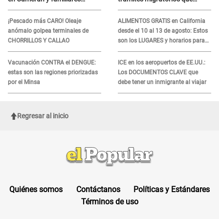
denuncian demora en
podrían necesitar tu prueba de
tratamiento
ADN
¡Pescado más CARO! Oleaje
ALIMENTOS GRATIS en California
anómalo golpea terminales de
desde el 10 al 13 de agosto: Estos
CHORRILLOS Y CALLAO
son los LUGARES y horarios para
recibir la ayuda
Vacunación CONTRA el DENGUE:
ICE en los aeropuertos de EE.UU.:
estas son las regiones priorizadas
Los DOCUMENTOS CLAVE que
por el Minsa
debe tener un inmigrante al viajar
Regresar al inicio
Quiénes somos
Contáctanos
Políticas y Estándares
Términos de uso