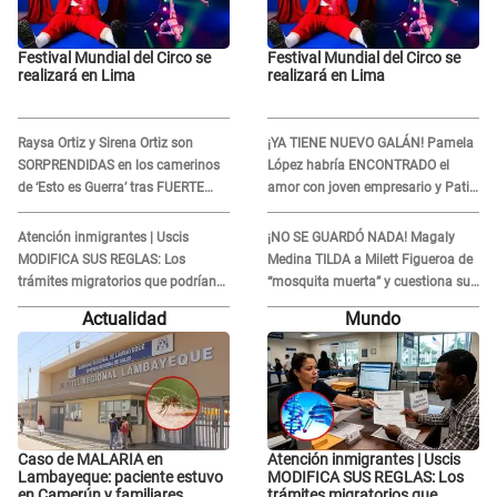
Festival Mundial del Circo se
Festival Mundial del Circo se
realizará en Lima
realizará en Lima
Raysa Ortiz y Sirena Ortiz son
¡YA TIENE NUEVO GALÁN! Pamela
SORPRENDIDAS en los camerinos
López habría ENCONTRADO el
de ‘Esto es Guerra’ tras FUERTE
amor con joven empresario y Pati
ENFRENTAMIENTO con Gabriel
Lorena la ECHA en VIVO
Moisés: “Gracias”
Atención inmigrantes | Uscis
¡NO SE GUARDÓ NADA! Magaly
MODIFICA SUS REGLAS: Los
Medina TILDA a Milett Figueroa de
trámites migratorios que podrían
“mosquita muerta” y cuestiona su
necesitar tu prueba de ADN
RECONCILIACIÓN con Marcelo
Actualidad
Mundo
Tinelli en TV argentina
Caso de MALARIA en
Atención inmigrantes | Uscis
Lambayeque: paciente estuvo
MODIFICA SUS REGLAS: Los
en Camerún y familiares
trámites migratorios que