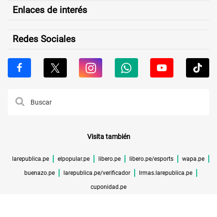
Enlaces de interés
Redes Sociales
Visita también
larepublica.pe
elpopular.pe
libero.pe
libero.pe/esports
wapa.pe
buenazo.pe
larepublica.pe/verificador
lrmas.larepublica.pe
cuponidad.pe
©TODOS LOS DERECHOS RESERVADOS -
2026