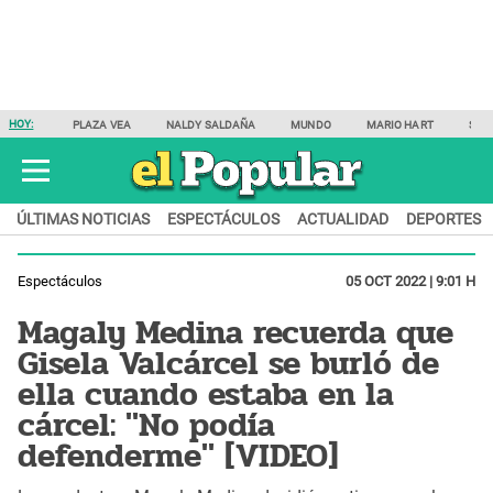
HOY:
PLAZA VEA
NALDY SALDAÑA
MUNDO
MARIO HART
SAM
ÚLTIMAS NOTICIAS
ESPECTÁCULOS
ACTUALIDAD
DEPORTES
Espectáculos
05 OCT 2022 | 9:01 H
Magaly Medina recuerda que
Gisela Valcárcel se burló de
ella cuando estaba en la
cárcel: "No podía
defenderme" [VIDEO]