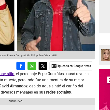
opular.
Fuente: Composición El Popular
-
Crédito: GLR
hay sitio
, el personaje
Pepe Gonzáles
causó revuelo
sta muerte, pero todo fue una mentira de su mejor
David Almandoz
, debido aque sintió el cariño del
e diversos mensajes en sus
redes sociales
.