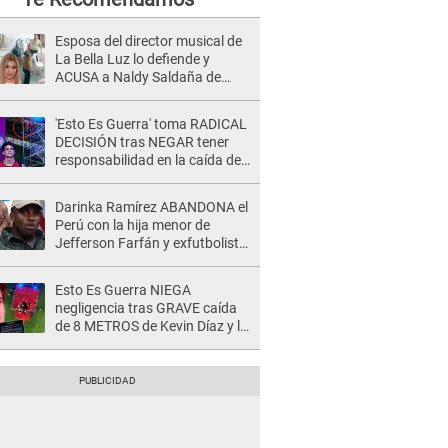
Esposa del director musical de
La Bella Luz lo defiende y
ACUSA a Naldy Saldaña de
tener una relación con él y
otros integrantes
'Esto Es Guerra' toma RADICAL
DECISIÓN tras NEGAR tener
responsabilidad en la caída de
Kevin Díaz desde 8 metros de
altura
Darinka Ramírez ABANDONA el
Perú con la hija menor de
Jefferson Farfán y exfutbolista
REACCIONA: "A ti que..."
Esto Es Guerra NIEGA
negligencia tras GRAVE caída
de 8 METROS de Kevin Díaz y lo
SEÑALAN: "No adoptó la
postura correcta"