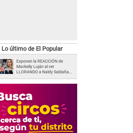
Lo último de El Popular
Exponen la REACCIÓN de
Mackeily Luján al ver
LLORANDO a Naldy Saldaña
tras AGRESIÓN de director de
'La Bella Luz': Esto hizo