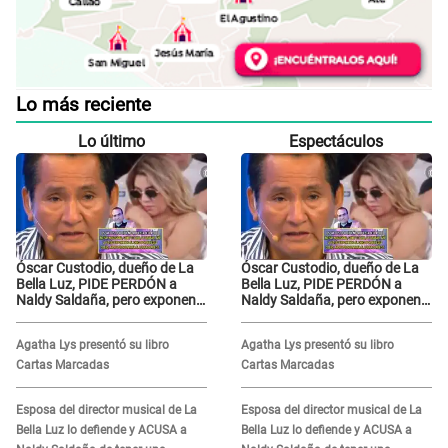
Lo más reciente
Lo último
Espectáculos
Óscar Custodio, dueño de La
Óscar Custodio, dueño de La
Bella Luz, PIDE PERDÓN a
Bella Luz, PIDE PERDÓN a
Naldy Saldaña, pero exponen
Naldy Saldaña, pero exponen
audio donde le reclama por
audio donde le reclama por
VIDEOS: "No hay necesidad de
VIDEOS: "No hay necesidad de
Agatha Lys presentó su libro
Agatha Lys presentó su libro
grabar"
grabar"
Cartas Marcadas
Cartas Marcadas
Esposa del director musical de La
Esposa del director musical de La
Bella Luz lo defiende y ACUSA a
Bella Luz lo defiende y ACUSA a