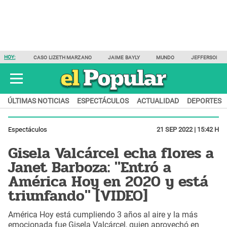
HOY:
CASO LIZETH MARZANO
JAIME BAYLY
MUNDO
JEFFERSON F
ÚLTIMAS NOTICIAS
ESPECTÁCULOS
ACTUALIDAD
DEPORTES
Espectáculos
21 SEP 2022 | 15:42 H
Gisela Valcárcel echa flores a
Janet Barboza: "Entró a
América Hoy en 2020 y está
triunfando" [VIDEO]
América Hoy está cumpliendo 3 años al aire y la más
emocionada fue Gisela Valcárcel, quien aprovechó en