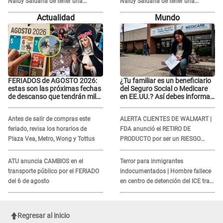
Naldy Saldaña de tener una
Naldy Saldaña de tener una
relación con él y otros integrantes
relación con él y otros integrantes
Actualidad
Mundo
FERIADOS de AGOSTO 2026:
¿Tu familiar es un beneficiario
estas son las próximas fechas
del Seguro Social o Medicare
de descanso que tendrán miles
en EE.UU.? Así debes informar
de peruanos
sobre su muerte para EVITAR
COBROS
Antes de salir de compras este
ALERTA CLIENTES DE WALMART |
feriado, revisa los horarios de
FDA anunció el RETIRO DE
Plaza Vea, Metro, Wong y Tottus
PRODUCTO por ser un RIESGO
MORTAL para consumidores: ¿Cuál
es?
ATU anuncia CAMBIOS en el
Terror para inmigrantes
transporte público por el FERIADO
indocumentados | Hombre fallece
del 6 de agosto
en centro de detención del ICE tras
sufrir una "emergencia médica"
Regresar al inicio