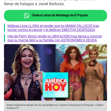
llenar de halagos a Janet Barboza.
Únete al canal de Whatsapp de El Popular
Melissa Loza LLORA al revelar que su MAMÁ FALLECIÓ tras
luchar contra el cáncer y le dedican EMOTIVA DESPEDIDA
Hija de Patty Wong revela su UBICACIÓN tras darse a conocer
que su mamá dejó a su familia con ASTRONÓMICA DEUDA
Gisela Valcárcel se declaró fan de Janet Barboza.
Fuente: Composición El Popular
-
Crédito:
América TV