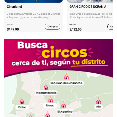
Cineplanet
GRAN CIRCO DE UCRANIA
Cineplanet: 2 Entradas 2D + 2 Bebidas Grandes
Gran Circo de Ucrania 2026: del 10 de Juli
+ Pop corn gigante. Lunes a Domingo
31 de Agosto en el Jockey Club-Surco
PRECIO
PRECIO
Comprar
Comp
S/
47.90
S/
32.00