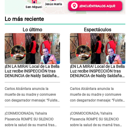
Lo más reciente
Lo último
Espectáculos
¡EN LA MIRA! Local de La Bella
¡EN LA MIRA! Local de La Bella
Luz recibe INSPECCIÓN tras
Luz recibe INSPECCIÓN tras
DENUNCIA de Naldy Saldaña
DENUNCIA de Naldy Saldaña
contra el exdirector César
contra el exdirector César
Sánchez
Sánchez
Carlos Alcántara anuncia la
Carlos Alcántara anuncia la
muerte de su madre y conmueve
muerte de su madre y conmueve
con desgarrador mensaje: “Fuiste
con desgarrador mensaje: “Fuiste
una gran mujer”
una gran mujer”
¡CONMOCIONADA¡ Yahaira
¡CONMOCIONADA¡ Yahaira
Plasencia ROMPE SU SILENCIO
Plasencia ROMPE SU SILENCIO
sobre la salud de su mamá tras
sobre la salud de su mamá tras