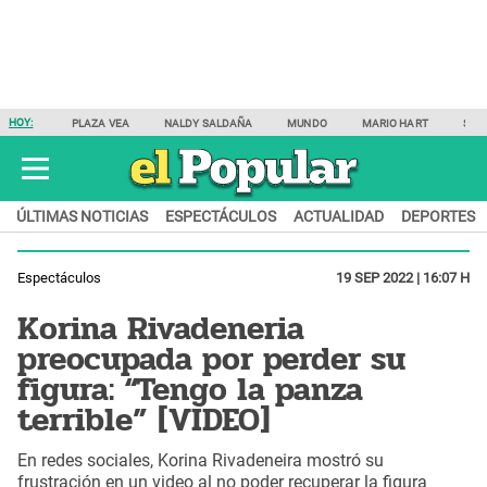
HOY:
PLAZA VEA
NALDY SALDAÑA
MUNDO
MARIO HART
SAM
ÚLTIMAS NOTICIAS
ESPECTÁCULOS
ACTUALIDAD
DEPORTES
Espectáculos
19 SEP 2022 | 16:07 H
Korina Rivadeneria
preocupada por perder su
figura: “Tengo la panza
terrible” [VIDEO]
En redes sociales, Korina Rivadeneira mostró su
frustración en un video al no poder recuperar la figura