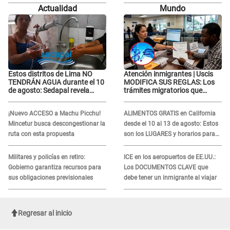
APARECER en centro oncológico:
APARECER en centro oncológico:
Actualidad
Mundo
“La oración tiene poder”
“La oración tiene poder”
Estos distritos de Lima NO
Atención inmigrantes | Uscis
TENDRÁN AGUA durante el 10
MODIFICA SUS REGLAS: Los
de agosto: Sedapal revela
trámites migratorios que
horarios oficiales
podrían necesitar tu prueba de
ADN
¡Nuevo ACCESO a Machu Picchu!
ALIMENTOS GRATIS en California
Mincetur busca descongestionar la
desde el 10 al 13 de agosto: Estos
ruta con esta propuesta
son los LUGARES y horarios para
recibir la ayuda
Militares y policías en retiro:
ICE en los aeropuertos de EE.UU.:
Gobierno garantiza recursos para
Los DOCUMENTOS CLAVE que
sus obligaciones previsionales
debe tener un inmigrante al viajar
Regresar al inicio