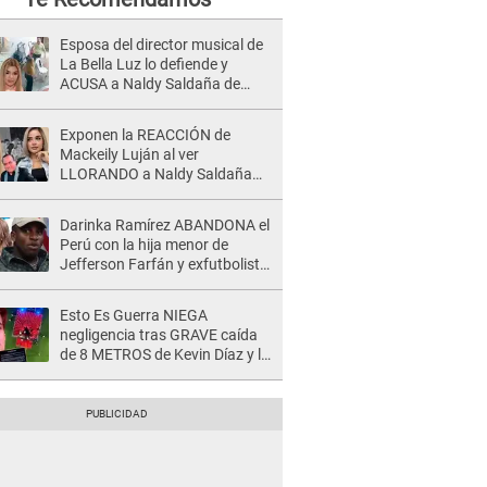
Esposa del director musical de
La Bella Luz lo defiende y
ACUSA a Naldy Saldaña de
tener una relación con él y
otros integrantes
Exponen la REACCIÓN de
Mackeily Luján al ver
LLORANDO a Naldy Saldaña
tras AGRESIÓN de director de
'La Bella Luz': Esto hizo
Darinka Ramírez ABANDONA el
Perú con la hija menor de
Jefferson Farfán y exfutbolista
REACCIONA: "A ti que..."
Esto Es Guerra NIEGA
negligencia tras GRAVE caída
de 8 METROS de Kevin Díaz y lo
SEÑALAN: "No adoptó la
postura correcta"