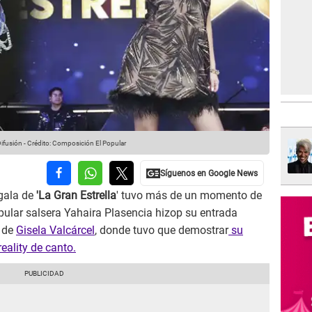
Difusión
-
Crédito: Composición El Popular
gala de
'La Gran Estrella
' tuvo más de un momento de
opular salsera Yahaira Plasencia hizop su entrada
a de
Gisela Valcárcel
, donde tuvo que demostrar
su
reality de canto.