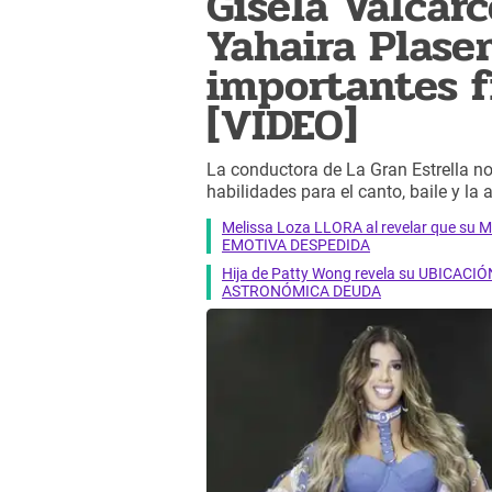
Gisela Valcárc
Yahaira Plase
importantes f
[VIDEO]
La conductora de La Gran Estrella no 
habilidades para el canto, baile y la 
Melissa Loza LLORA al revelar que su M
EMOTIVA DESPEDIDA
Hija de Patty Wong revela su UBICACIÓN
ASTRONÓMICA DEUDA