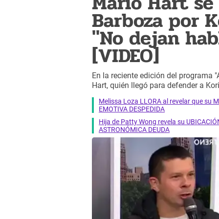
Mario Hart se
Barboza por K
"No dejan hab
[VIDEO]
En la reciente edición del programa "
Hart, quién llegó para defender a Ko
Melissa Loza LLORA al revelar que su M
EMOTIVA DESPEDIDA
Hija de Patty Wong revela su UBICACIÓN
ASTRONÓMICA DEUDA