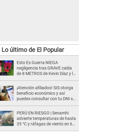
Lo último de El Popular
Esto Es Guerra NIEGA
negligencia tras GRAVE caída
de 8 METROS de Kevin Díaz y lo
SEÑALAN: "No adoptó la
postura correcta"
¡Atención afiliados! SIS otorga
beneficio económico y así
puedes consultar con tu DNI si
te corresponde
PERÚ EN RIESGO | Senamhi
advierte temperaturas de hasta
35 °C y ráfagas de viento en 6
regiones del país