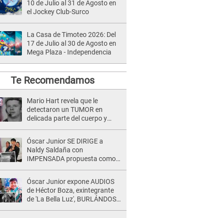
10 de Julio al 31 de Agosto en
el Jockey Club-Surco
La Casa de Timoteo 2026: Del
17 de Julio al 30 de Agosto en
Mega Plaza - Independencia
Te Recomendamos
Mario Hart revela que le
detectaron un TUMOR en
delicada parte del cuerpo y
expone diagnóstico: "Dolores
muy fuertes..."
Óscar Junior SE DIRIGE a
Naldy Saldaña con
IMPENSADA propuesta como
nuevo líder de 'La Bella Luz' tras
denuncia: "Otro tipo de ley..."
Óscar Junior expone AUDIOS
de Héctor Boza, exintegrante
de 'La Bella Luz', BURLÁNDOSE
de Anely Dávila tras acusarlo
de maltrato: "Grábame..."