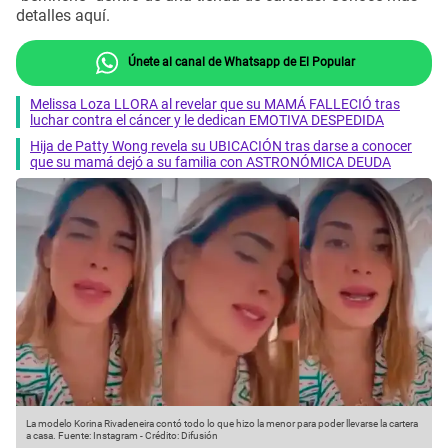
detalles aquí.
Únete al canal de Whatsapp de El Popular
Melissa Loza LLORA al revelar que su MAMÁ FALLECIÓ tras
luchar contra el cáncer y le dedican EMOTIVA DESPEDIDA
Hija de Patty Wong revela su UBICACIÓN tras darse a conocer
que su mamá dejó a su familia con ASTRONÓMICA DEUDA
La modelo Korina Rivadeneira contó todo lo que hizo la menor para poder llevarse la cartera
a casa.
Fuente: Instagram
-
Crédito: Difusión