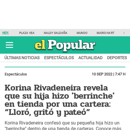
HOY:
PLAZA VEA
NALDY SALDAÑA
MUNDO
MARIO HART
SAM
ÚLTIMAS NOTICIAS
ESPECTÁCULOS
ACTUALIDAD
DEPORTES
Espectáculos
10 SEP 2022 | 7:47 H
Korina Rivadeneira revela
que su hija hizo 'berrinche'
en tienda por una cartera:
“Lloró, gritó y pateó”
Korina Rivadeneira confesó que su pequeña hija hizo un
"berrinche" dentro de una tienda de carteras. Conoce más