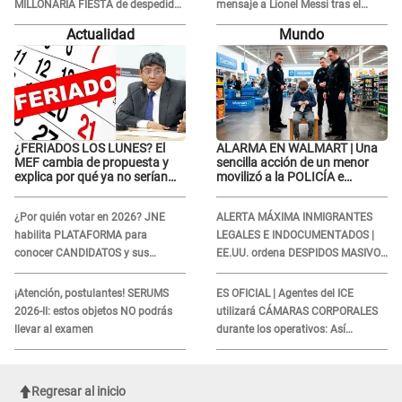
MILLONARIA FIESTA de despedida
mensaje a Lionel Messi tras el
de soltera en una playa exclusiva:
FALLECIMIENTO de su padre: “Es
Actualidad
Mundo
“Solo mujeres...”
un dolor difícil de explicar”
¿FERIADOS LOS LUNES? El
ALARMA EN WALMART | Una
MEF cambia de propuesta y
sencilla acción de un menor
explica por qué ya no serían
movilizó a la POLICÍA e
trasladados a viernes
iniciaron una investigación por
lo hallado: ¿Qué ocurrió?
¿Por quién votar en 2026? JNE
ALERTA MÁXIMA INMIGRANTES
habilita PLATAFORMA para
LEGALES E INDOCUMENTADOS |
conocer CANDIDATOS y sus
EE.UU. ordena DESPIDOS MASIVOS
propuestas
y DEPORTACIONES a estos
extranjeros
¡Atención, postulantes! SERUMS
ES OFICIAL | Agentes del ICE
2026-II: estos objetos NO podrás
utilizará CÁMARAS CORPORALES
llevar al examen
durante los operativos: Así
afectará a inmigrantes
Regresar al inicio