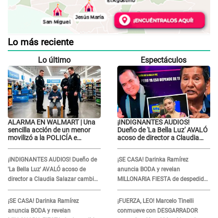
Lo más reciente
Lo último
Espectáculos
ALARMA EN WALMART | Una
¡INDIGNANTES AUDIOS!
sencilla acción de un menor
Dueño de 'La Bella Luz' AVALÓ
movilizó a la POLICÍA e
acoso de director a Claudia
iniciaron una investigación por
Salazar cambio de darle
lo hallado: ¿Qué ocurrió?
TEMAS musicales: "Depende..."
¡INDIGNANTES AUDIOS! Dueño de
¡SE CASA! Darinka Ramírez
'La Bella Luz' AVALÓ acoso de
anuncia BODA y revelan
director a Claudia Salazar cambio
MILLONARIA FIESTA de despedida
de darle TEMAS musicales:
de soltera en una playa exclusiva:
"Depende..."
“Solo mujeres...”
¡SE CASA! Darinka Ramírez
¡FUERZA, LEO! Marcelo Tinelli
anuncia BODA y revelan
conmueve con DESGARRADOR