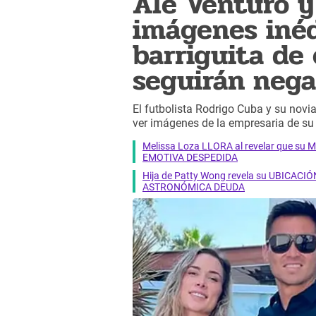
Ale Venturo y
imágenes inéd
barriguita de
seguirán neg
El futbolista Rodrigo Cuba y su novia
ver imágenes de la empresaria de su
Melissa Loza LLORA al revelar que su M
EMOTIVA DESPEDIDA
Hija de Patty Wong revela su UBICACIÓN
ASTRONÓMICA DEUDA