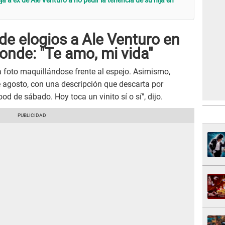
a ex de Ale Venturo a no pedir la tenencia de su hija en
de elogios a Ale Venturo en
ponde: "Te amo, mi vida"
 foto maquillándose frente al espejo. Asimismo,
 agosto, con una descripción que descarta por
 de sábado. Hoy toca un vinito sí o sí", dijo.