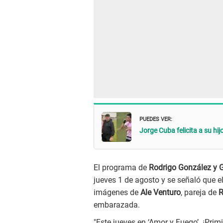
PUEDES VER:
Jorge Cuba felicita a su hi
El programa de
Rodrigo González y G
jueves 1 de agosto y se señaló que e
imágenes de
Ale Venturo
, pareja de
R
embarazada.
"Este jueves en ‘Amor y Fuego’. ¡Primi