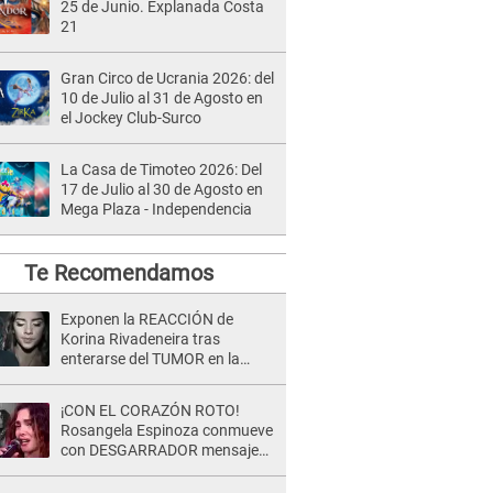
25 de Junio. Explanada Costa
21
Gran Circo de Ucrania 2026: del
10 de Julio al 31 de Agosto en
el Jockey Club-Surco
La Casa de Timoteo 2026: Del
17 de Julio al 30 de Agosto en
Mega Plaza - Independencia
Te Recomendamos
Exponen la REACCIÓN de
Korina Rivadeneira tras
enterarse del TUMOR en la
cabeza de Mario Hart: "Ella
estaba muy..."
¡CON EL CORAZÓN ROTO!
Rosangela Espinoza conmueve
con DESGARRADOR mensaje
tras terrible pérdida: "Descansa
en paz..."