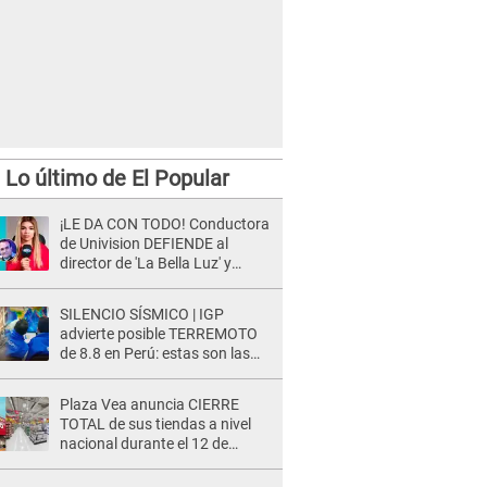
Lo último de El Popular
¡LE DA CON TODO! Conductora
de Univision DEFIENDE al
director de 'La Bella Luz' y
ARREMETE contra Naldy
Saldaña: “Muchas amantes...”
SILENCIO SÍSMICO | IGP
advierte posible TERREMOTO
de 8.8 en Perú: estas son las
zonas más expuestas
Plaza Vea anuncia CIERRE
TOTAL de sus tiendas a nivel
nacional durante el 12 de
agosto por este MOTIVO