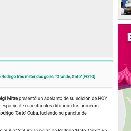
jo Rodrigo tras meter dos goles: "Grande, Gato" [FOTO]
igi Mitre
presentó un adelanto de su edición de HOY
l espacio de espectáculos difundirá las primeras
odrigo ‘Gato’ Cuba
, luciendo su pancita de
cia! Ale Venturo, la novia de Rodrigo ‘Gato’ Cuba”, ya