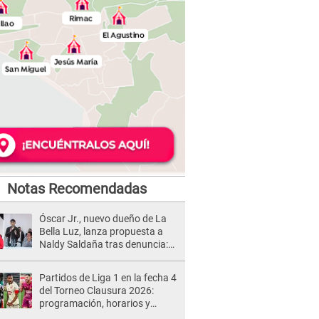
Notas Recomendadas
Óscar Jr., nuevo dueño de La
Bella Luz, lanza propuesta a
Naldy Saldaña tras denuncia:
“Va a haber otro tipo de ley”
Partidos de Liga 1 en la fecha 4
del Torneo Clausura 2026:
programación, horarios y
dónde ver