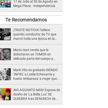
17 de Julio al 30 de Agosto en
Mega Plaza - Independencia
Te Recomendamos
¡TRISTE NOTICIA! fallece
querido conductor de TV que
marcó toda una época en la
pantalla chica, así fue su
repentino adiós
Mario Hart revela que le
detectaron un TUMOR en
delicada parte del cuerpo y
expone diagnóstico: "Dolores
muy fuertes..."
Mark Vito es grabado SIENDO
'INFIEL' a Leslie Echevarría y
hasta 'embaraza' a mujer que
sería su AMANTE: "¡Eres un
desgraciado! "
¡NO AGUANTÓ MÁS! Esposa de
dueño de ‘La Bella Luz’ SE
QUIEBRA tras DENUNCIA de
Héctor Boza y ARREMETE
contra Claudia Salazar