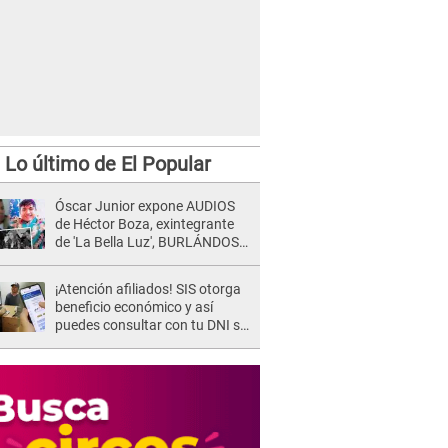
Lo último de El Popular
Óscar Junior expone AUDIOS
de Héctor Boza, exintegrante
de 'La Bella Luz', BURLÁNDOSE
de Anely Dávila tras acusarlo
de maltrato: "Grábame..."
¡Atención afiliados! SIS otorga
beneficio económico y así
puedes consultar con tu DNI si
te corresponde