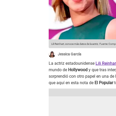
Lili Reinhart, conoce más datos de la actriz.
Fuente: Compo
Jessica García
La actriz estadounidense
Lili Reinha
mundo de
Hollywood
y que tras inter
sorprendió con otro papel en una de 
que aquí en esta nota de
El Popular
t