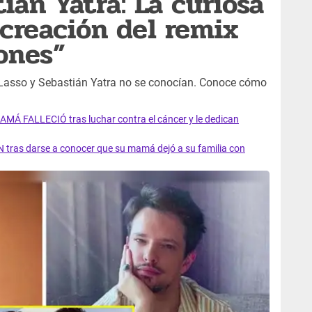
ián Yatra: La curiosa
 creación del remix
ones”
 Lasso y Sebastián Yatra no se conocían. Conoce cómo
AMÁ FALLECIÓ tras luchar contra el cáncer y le dedican
 tras darse a conocer que su mamá dejó a su familia con