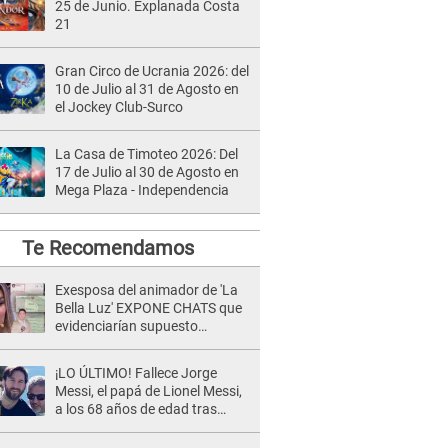
25 de Junio. Explanada Costa
21
Gran Circo de Ucrania 2026: del
10 de Julio al 31 de Agosto en
el Jockey Club-Surco
La Casa de Timoteo 2026: Del
17 de Julio al 30 de Agosto en
Mega Plaza - Independencia
Te Recomendamos
Exesposa del animador de 'La
Bella Luz' EXPONE CHATS que
evidenciarían supuesto
romance clandestino con Naldy
Saldaña, pese a tener pareja
¡LO ÚLTIMO! Fallece Jorge
Messi, el papá de Lionel Messi,
a los 68 años de edad tras
atravesar larga enfermedad