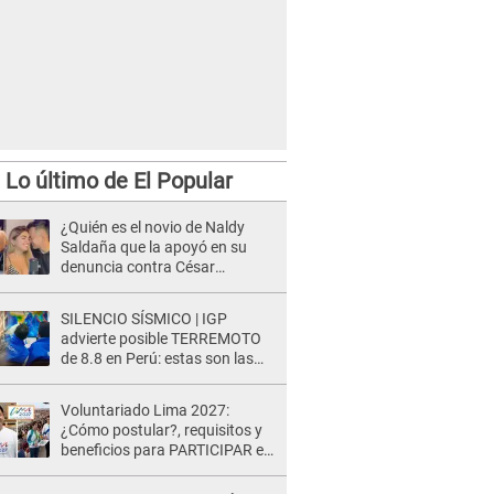
Lo último de El Popular
¿Quién es el novio de Naldy
Saldaña que la apoyó en su
denuncia contra César
Sánchez y confrontó al dueño
de 'La Bella Luz'?
SILENCIO SÍSMICO | IGP
advierte posible TERREMOTO
de 8.8 en Perú: estas son las
zonas más expuestas
Voluntariado Lima 2027:
¿Cómo postular?, requisitos y
beneficios para PARTICIPAR en
los Juegos Panamericanos