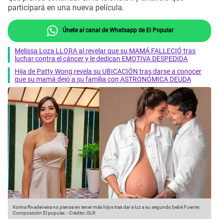
participará en una nueva película.
Únete al canal de Whatsapp de El Popular
Melissa Loza LLORA al revelar que su MAMÁ FALLECIÓ tras
luchar contra el cáncer y le dedican EMOTIVA DESPEDIDA
Hija de Patty Wong revela su UBICACIÓN tras darse a conocer
que su mamá dejó a su familia con ASTRONÓMICA DEUDA
Korina Rivadeneira no piensa en tener más hijos tras dar a luz a su segundo bebé
Fuente:
Composición El popular.
-
Crédito: GLR