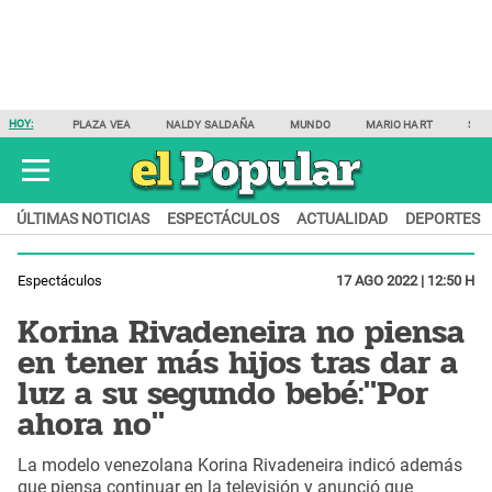
HOY:
PLAZA VEA
NALDY SALDAÑA
MUNDO
MARIO HART
SAM
ÚLTIMAS NOTICIAS
ESPECTÁCULOS
ACTUALIDAD
DEPORTES
Espectáculos
17 AGO 2022 | 12:50 H
Korina Rivadeneira no piensa
en tener más hijos tras dar a
luz a su segundo bebé:"Por
ahora no"
La modelo venezolana Korina Rivadeneira indicó además
que piensa continuar en la televisión y anunció que