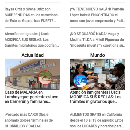
Raysa Ortiz y Sirena Ortiz son
¡YA TIENE NUEVO GALÁN! Pamela
SORPRENDIDAS en los camerinos
López habría ENCONTRADO el
de ‘Esto es Guerra’ tras FUERTE
amor con joven empresario y Pati
ENFRENTAMIENTO con Gabriel
Lorena la ECHA en VIVO
Moisés: “Gracias”
Atención inmigrantes | Uscis
¡NO SE GUARDÓ NADA! Magaly
MODIFICA SUS REGLAS: Los
Medina TILDA a Milett Figueroa de
trámites migratorios que podrían
“mosquita muerta” y cuestiona su
necesitar tu prueba de ADN
RECONCILIACIÓN con Marcelo
Actualidad
Mundo
Tinelli en TV argentina
Caso de MALARIA en
Atención inmigrantes | Uscis
Lambayeque: paciente estuvo
MODIFICA SUS REGLAS: Los
en Camerún y familiares
trámites migratorios que
denuncian demora en
podrían necesitar tu prueba de
tratamiento
ADN
¡Pescado más CARO! Oleaje
ALIMENTOS GRATIS en California
anómalo golpea terminales de
desde el 10 al 13 de agosto: Estos
CHORRILLOS Y CALLAO
son los LUGARES y horarios para