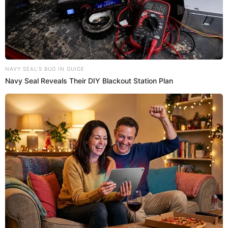
FLAVIA LAOS
LUCIANA FUSTER
AMOR Y FUEGO
PATRICIO PARODI
Prefiero a El Popular en Google