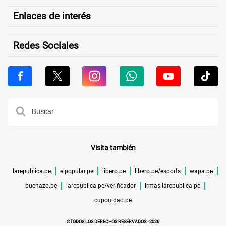
Enlaces de interés
Redes Sociales
Visita también
larepublica.pe
elpopular.pe
libero.pe
libero.pe/esports
wapa.pe
buenazo.pe
larepublica.pe/verificador
lrmas.larepublica.pe
cuponidad.pe
©TODOS LOS DERECHOS RESERVADOS -
2026