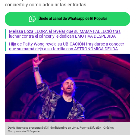
concierto y cómo adquirir las entradas.
Únete al canal de Whatsapp de El Popular
Melissa Loza LLORA al revelar que su MAMÁ FALLECIÓ tras
luchar contra el cáncer y le dedican EMOTIVA DESPEDIDA
Hija de Patty Wong revela su UBICACIÓN tras darse a conocer
que su mamá dejó a su familia con ASTRONÓMICA DEUDA
David Guetta se presentará el 31 de diciembre en Lima.
Fuente: Difusión
-
Crédito:
Composición El Popular