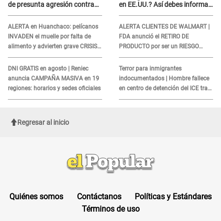
de presunta agresión contra
en EE.UU.? Así debes informar
niño con autismo en Surco
sobre su muerte para EVITAR
COBROS
ALERTA en Huanchaco: pelícanos
ALERTA CLIENTES DE WALMART |
INVADEN el muelle por falta de
FDA anunció el RETIRO DE
alimento y advierten grave CRISIS
PRODUCTO por ser un RIESGO
en el mar
MORTAL para consumidores: ¿Cuál
es?
DNI GRATIS en agosto | Reniec
Terror para inmigrantes
anuncia CAMPAÑA MASIVA en 19
indocumentados | Hombre fallece
regiones: horarios y sedes oficiales
en centro de detención del ICE tras
sufrir una "emergencia médica"
Regresar al inicio
Quiénes somos
Contáctanos
Políticas y Estándares
Términos de uso