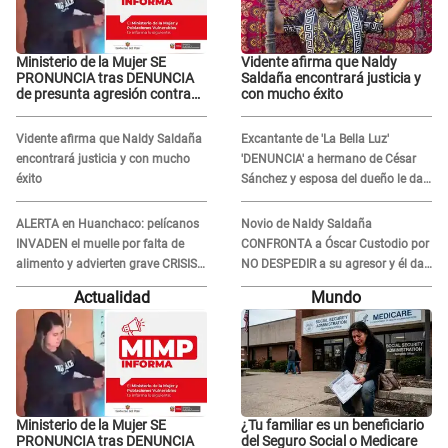
Ministerio de la Mujer SE
Vidente afirma que Naldy
PRONUNCIA tras DENUNCIA
Saldaña encontrará justicia y
de presunta agresión contra
con mucho éxito
niño con autismo en Surco
Vidente afirma que Naldy Saldaña
Excantante de 'La Bella Luz'
encontrará justicia y con mucho
'DENUNCIA' a hermano de César
éxito
Sánchez y esposa del dueño le da
INDIGNANTE respuesta: "Ellos son
así, tranquila"
ALERTA en Huanchaco: pelícanos
Novio de Naldy Saldaña
INVADEN el muelle por falta de
CONFRONTA a Óscar Custodio por
alimento y advierten grave CRISIS
NO DESPEDIR a su agresor y él da
en el mar
INDIGNANTE respuesta: "Nadie me
Actualidad
Mundo
dice qué hacer"
Ministerio de la Mujer SE
¿Tu familiar es un beneficiario
PRONUNCIA tras DENUNCIA
del Seguro Social o Medicare