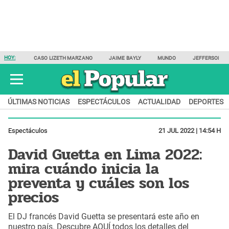
HOY:
CASO LIZETH MARZANO
JAIME BAYLY
MUNDO
JEFFERSON F
ÚLTIMAS NOTICIAS
ESPECTÁCULOS
ACTUALIDAD
DEPORTES
Espectáculos
21 JUL 2022 | 14:54 H
David Guetta en Lima 2022:
mira cuándo inicia la
preventa y cuáles son los
precios
El DJ francés David Guetta se presentará este año en
nuestro país. Descubre AQUÍ todos los detalles del