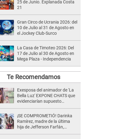
25 de Junio. Explanada Costa
21
Gran Circo de Ucrania 2026: del
10 de Julio al 31 de Agosto en
el Jockey Club-Surco
La Casa de Timoteo 2026: Del
17 de Julio al 30 de Agosto en
Mega Plaza - Independencia
Te Recomendamos
Exesposa del animador de 'La
Bella Luz' EXPONE CHATS que
evidenciarían supuesto
romance clandestino con Naldy
Saldaña, pese a tener pareja
¡SE COMPROMETIÓ! Darinka
Ramírez, madre de la última
hija de Jefferson Farfán,
anuncia su compromiso: "Sí,
para siempre"