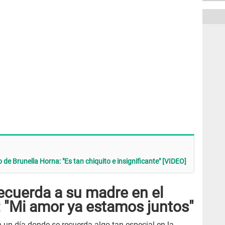
de Brunella Horna: "Es tan chiquito e insignificante" [VIDEO]
ecuerda a su madre en el
: "Mi amor ya estamos juntos"
en un día donde se recuerda algo tan especial en la