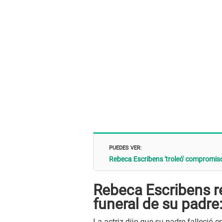
PUEDES VER:
Rebeca Escribens 'troleó' compromiso 
Rebeca Escribens r
funeral de su padre
La actriz dijo que su padre falleció 