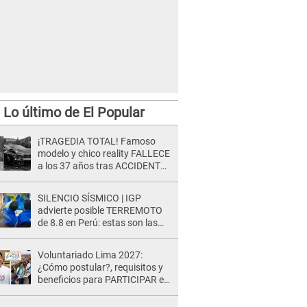
Lo último de El Popular
¡TRAGEDIA TOTAL! Famoso
modelo y chico reality FALLECE
a los 37 años tras ACCIDENTE
durante la grabación de un
comercial
SILENCIO SÍSMICO | IGP
advierte posible TERREMOTO
de 8.8 en Perú: estas son las
zonas más expuestas
Voluntariado Lima 2027:
¿Cómo postular?, requisitos y
beneficios para PARTICIPAR en
los Juegos Panamericanos