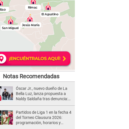
Notas Recomendadas
Óscar Jr., nuevo dueño de La
Bella Luz, lanza propuesta a
Naldy Saldaña tras denuncia:
“Va a haber otro tipo de ley”
Partidos de Liga 1 en la fecha 4
del Torneo Clausura 2026:
programación, horarios y
dónde ver