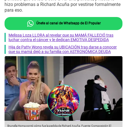
hizo problemas a Richard Acuña por vestirse formalmente
para eso.
Únete al canal de Whatsapp de El Popular
Melissa Loza LLORA al revelar que su MAMÁ FALLECIÓ tras
luchar contra el cáncer y le dedican EMOTIVA DESPEDIDA
Hija de Patty Wong revela su UBICACIÓN tras darse a conocer
que su mamá dejó a su familia con ASTRONÓMICA DEUDA
Brunella Horna contó cómo fue la pedida de Richard Acuña.
Fuente: Composición El