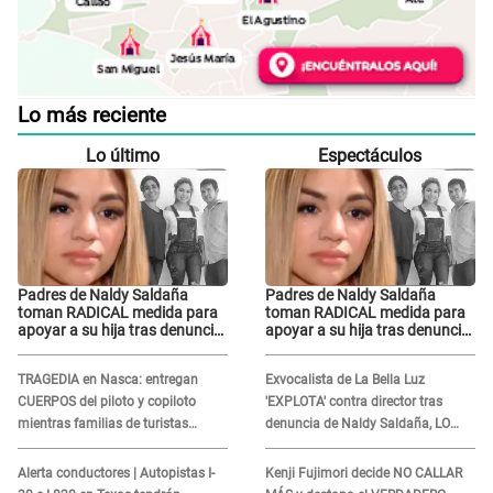
Lo más reciente
Lo último
Espectáculos
Padres de Naldy Saldaña
Padres de Naldy Saldaña
toman RADICAL medida para
toman RADICAL medida para
apoyar a su hija tras denuncia
apoyar a su hija tras denuncia
contra director musical de La
contra director musical de La
Bella Luz: "Esto no se va a
Bella Luz: "Esto no se va a
TRAGEDIA en Nasca: entregan
Exvocalista de La Bella Luz
quedar así"
quedar así"
CUERPOS del piloto y copiloto
'EXPLOTA' contra director tras
mientras familias de turistas
denuncia de Naldy Saldaña, LO
esperan identificación
INSULTA y lanza GRAVE
advertencia: "Falta que rueden dos
Alerta conductores | Autopistas I-
Kenji Fujimori decide NO CALLAR
cabezas más"