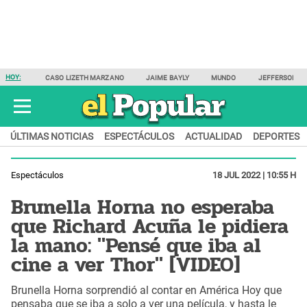
HOY:
CASO LIZETH MARZANO
JAIME BAYLY
MUNDO
JEFFERSON F
ÚLTIMAS NOTICIAS
ESPECTÁCULOS
ACTUALIDAD
DEPORTES
Espectáculos
18 JUL 2022 | 10:55 H
Brunella Horna no esperaba
que Richard Acuña le pidiera
la mano: "Pensé que iba al
cine a ver Thor" [VIDEO]
Brunella Horna sorprendió al contar en América Hoy que
pensaba que se iba a solo a ver una película, y hasta le