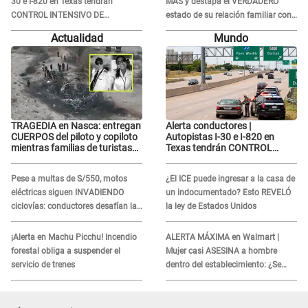
30 e I-820 en Texas tendrán
MÁS y destapa el VERDADERO
CONTROL INTENSIVO DE
estado de su relación familiar con
SEGURIDAD: Estas serán las
Keiko Fujimori: "Mi familia es Érika,
Actualidad
Mundo
HORAS CRÍTICAS
mi suegra..."
TRAGEDIA en Nasca: entregan
Alerta conductores |
CUERPOS del piloto y copiloto
Autopistas I-30 e I-820 en
mientras familias de turistas
Texas tendrán CONTROL
esperan identificación
INTENSIVO DE SEGURIDAD:
Estas serán las HORAS
Pese a multas de S/550, motos
¿El ICE puede ingresar a la casa de
CRÍTICAS
eléctricas siguen INVADIENDO
un indocumentado? Esto REVELÓ
ciclovías: conductores desafían las
la ley de Estados Unidos
nuevas reglas
¡Alerta en Machu Picchu! Incendio
ALERTA MÁXIMA en Walmart |
forestal obliga a suspender el
Mujer casi ASESINA a hombre
servicio de trenes
dentro del establecimiento: ¿Se
logró atrapar al sospechoso?