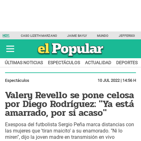
HOY:
CASO LIZETH MARZANO
JAIME BAYLY
MUNDO
JEFFERSON F
ÚLTIMAS NOTICIAS
ESPECTÁCULOS
ACTUALIDAD
DEPORTES
Espectáculos
10 JUL 2022 | 14:56 H
Valery Revello se pone celosa
por Diego Rodríguez: "Ya está
amarrado, por si acaso"
Exesposa del futbolista Sergio Peña marca distancias con
las mujeres que 'tiran maicito' a su enamorado. "Ni lo
miren", dijo la joven madre en transmisión en vivo