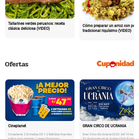
Tallarines verdes peruanos: receta
Cómo preparar un arroz con poll
clásica deliciosa (VIDEO)
tradicional riquísimo (VIDEO)
Ofertas
Cineplanet
GRAN CIRCO DE UCRANIA
Cineplanet: 2 Entradas 2D + 2 Bebidas Grandes
Gran Circo de Ucrania 2026: del 10 de Juli
+ Pop corn gigante. Lunes a Domingo
31 de Agosto en el Jockey Club-Surco