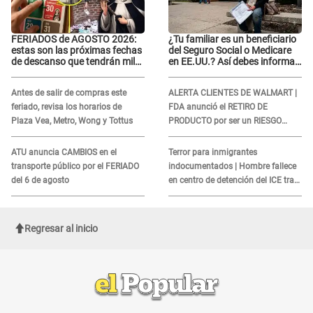
FERIADOS de AGOSTO 2026:
¿Tu familiar es un beneficiario
estas son las próximas fechas
del Seguro Social o Medicare
de descanso que tendrán miles
en EE.UU.? Así debes informar
de peruanos
sobre su muerte para EVITAR
COBROS
Antes de salir de compras este
ALERTA CLIENTES DE WALMART |
feriado, revisa los horarios de
FDA anunció el RETIRO DE
Plaza Vea, Metro, Wong y Tottus
PRODUCTO por ser un RIESGO
MORTAL para consumidores: ¿Cuál
es?
ATU anuncia CAMBIOS en el
Terror para inmigrantes
transporte público por el FERIADO
indocumentados | Hombre fallece
del 6 de agosto
en centro de detención del ICE tras
sufrir una "emergencia médica"
Regresar al inicio