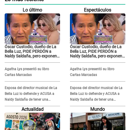
Lo último
Espectáculos
Óscar Custodio, dueño de La
Óscar Custodio, dueño de La
Bella Luz, PIDE PERDÓN a
Bella Luz, PIDE PERDÓN a
Naldy Saldaña, pero exponen
Naldy Saldaña, pero exponen
audio donde le reclama por
audio donde le reclama por
VIDEOS: "No hay necesidad de
VIDEOS: "No hay necesidad de
Agatha Lys presentó su libro
Agatha Lys presentó su libro
grabar"
grabar"
Cartas Marcadas
Cartas Marcadas
Esposa del director musical de La
Esposa del director musical de La
Bella Luz lo defiende y ACUSA a
Bella Luz lo defiende y ACUSA a
Naldy Saldaña de tener una
Naldy Saldaña de tener una
relación con él y otros integrantes
relación con él y otros integrantes
Actualidad
Mundo