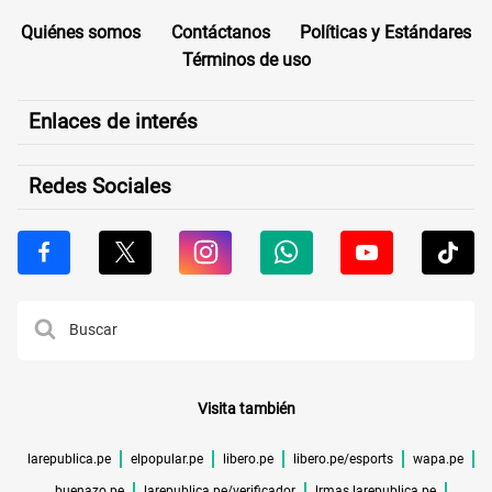
Quiénes somos
Contáctanos
Políticas y Estándares
Términos de uso
Enlaces de interés
Redes Sociales
Visita también
larepublica.pe
elpopular.pe
libero.pe
libero.pe/esports
wapa.pe
buenazo.pe
larepublica.pe/verificador
lrmas.larepublica.pe