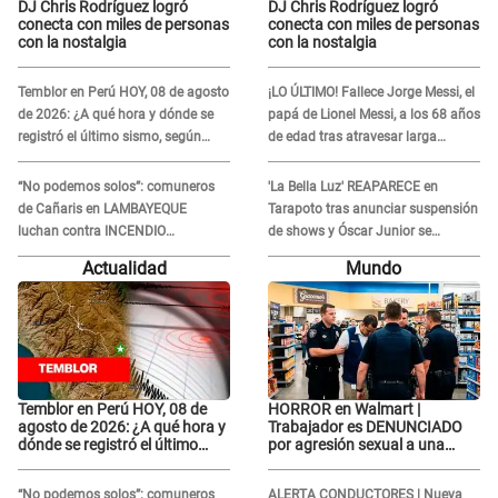
DJ Chris Rodríguez logró
DJ Chris Rodríguez logró
conecta con miles de personas
conecta con miles de personas
con la nostalgia
con la nostalgia
Temblor en Perú HOY, 08 de agosto
¡LO ÚLTIMO! Fallece Jorge Messi, el
de 2026: ¿A qué hora y dónde se
papá de Lionel Messi, a los 68 años
registró el último sismo, según
de edad tras atravesar larga
IGP?
enfermedad
“No podemos solos”: comuneros
'La Bella Luz' REAPARECE en
de Cañaris en LAMBAYEQUE
Tarapoto tras anunciar suspensión
luchan contra INCENDIO
de shows y Óscar Junior se
FORESTAL que sigue avanzando
JUSTIFICA: "Por un error no vamos
Actualidad
Mundo
a pagar todos"
Temblor en Perú HOY, 08 de
HORROR en Walmart |
agosto de 2026: ¿A qué hora y
Trabajador es DENUNCIADO
dónde se registró el último
por agresión sexual a una
sismo, según IGP?
cliente y su respuesta
INDIGNÓ A TODOS
“No podemos solos”: comuneros
ALERTA CONDUCTORES | Nueva