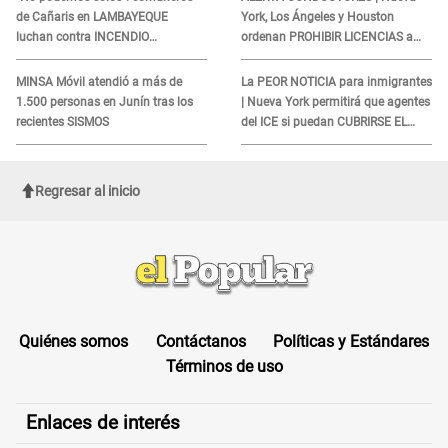
de Cañaris en LAMBAYEQUE
York, Los Ángeles y Houston
luchan contra INCENDIO
ordenan PROHIBIR LICENCIAS a
FORESTAL que sigue avanzando
quienes no presenten ESTE
DOCUMENTO
MINSA Móvil atendió a más de
La PEOR NOTICIA para inmigrantes
1.500 personas en Junín tras los
| Nueva York permitirá que agentes
recientes SISMOS
del ICE si puedan CUBRIRSE EL
ROSTRO
Regresar al inicio
Quiénes somos
Contáctanos
Políticas y Estándares
Términos de uso
Enlaces de interés